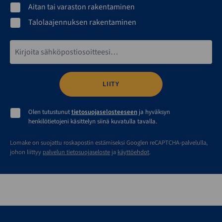
Aitan tai varaston rakentaminen
Talolaajennuksen rakentaminen
Sähköpostiosoite*
Olen tutustunut
tietosuojaselosteeseen
ja hyväksyn
henkilötietojeni käsittelyn siinä kuvatulla tavalla.
Lomake on suojattu roskapostin estämiseksi Googlen reCAPTCHA-palvelulla,
johon liittyy
palvelun tietosuojaseloste
ja
käyttöehdot
.