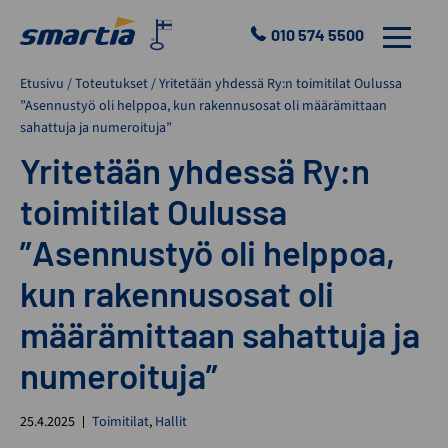
Skip
to
010 574 5500
VALIKKO
content
Smartia
Etusivu
/
Toteutukset
/
Yritetään yhdessä Ry:n toimitilat Oulussa
Oy
”Asennustyö oli helppoa, kun rakennusosat oli määrämittaan
sahattuja ja numeroituja”
Yritetään yhdessä Ry:n
toimitilat Oulussa
”Asennustyö oli helppoa,
kun rakennusosat oli
määrämittaan sahattuja ja
numeroituja”
25.4.2025
Toimitilat
,
Hallit