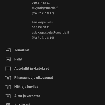
010 574 5511
myynti@smartia.fi
(Ma-Pe klo 8-17)
Asiakaspalvelu
09 3154 3131
asiakaspalvelu@smartia.fi
(Ma-Pe klo 8-16)
Toimitilat
Hallit
Autotallit ja -katokset
Pihasaunat ja ulkosaunat
Mökit ja huvilat
Aitat ja varastot
Alle 30 m²