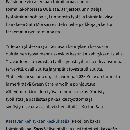
Pääsimme vierailemaan toimittamassamme
toimitilakohteessa Oulussa. Järjestösuunnittelija,
työtoiminnanohjaaja, Luonnosta työtä ja toimintakykyä -
hankkeen Satu Mörsäri esitteli meille paikkoja ja kertoi
tarkemmin ry:n toiminnasta.
Yritetään yhdessä ry:n Kestävän kehityksen keskus on
oululainen työvalmennuskeskus kestävän kehityksen asialla.
”Tavoitteena on edistää työllistymistä, ihmisten hyvinvointia,
terveyttä, osallisuutta ja ympäristövastuullisuutta.
Yhdistyksen visiona on, että vuonna 2026 Keke on tunnettu
ja merkittävä Green Care -arvoihin pohjautuva
välityömarkkinoiden työvalmennuskeskus. Yhdistys
työllistää ja osallistaa pitkäaikaistyöttömiä ja
syrjäytymisvaarassa olevia henkilöitä.” Kertoo Satu.
Kestävän kehityksen keskuksella
(Keke) on kaksi
toimipaikkaa:
Sorvi
Välivainiolla ja uusi toimipaikka
Hieta