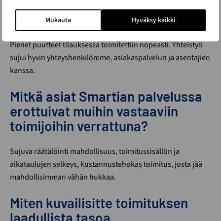
Toimitukselle oli selkeä aikataulu, milloin tavarat saapuvat
rakennustyömaalle. Ammattitaitoiset asentajat rakensivat
Mukauta
Hyväksy kaikki
isomman rakennuksen paikan päällä sateelta suojaan.
Pienet puutteet tilauksessa toimitettiin nopeasti. Yhteistyö
sujui hyvin yhteyshenkilömme, asiakaspalvelun ja asentajien
kanssa.
Mitkä asiat Smartian palvelussa
erottuivat muihin vastaaviin
toimijoihin verrattuna?
Sujuva räätälöinti mahdollisuus, toimitussisällön ja
aikataulujen selkeys, kustannustehokas toimitus, josta jää
mahdollisimman vähän hukkaa.
Miten kuvailisitte toimituksen
laadullista tasoa