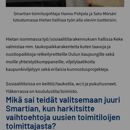
Smartian toimitusjohtaja Hannu Pohjola ja Satu Mörsäri
tutustumassa Hietan hallissa työn alla oleviin tuotteisiin.
Hietan isommassa työ/sosiaalitilarakennuksen hallissa Keke
valmistaa mm. taukopaikkarakenteita kuten laavuja ja
nuotiopaikkoja retkeilyreitteille Oulun kaupungille sekä
muille yhteistyökumppaneille, viljelylaatikoita
kaupunkiviljelyyn sekä erilaisia kunnostusprojekteja.
Sosiaalitiloissa on keittiö/taukotila, wc:t ja pukuhuoneet.
Yläkerrassa on koulutustila/toimisto.
Mikä sai teidät valitsemaan juuri
Smartian, kun harkitsitte
vaihtoehtoja uusien toimitiloijen
toimittajasta?