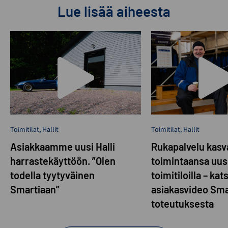
Lue lisää aiheesta
Toimitilat
,
Hallit
Toimitilat
,
Hallit
Asiakkaamme uusi Halli
Rukapalvelu kasva
harrastekäyttöön. ”Olen
toimintaansa uusi
todella tyytyväinen
toimitiloilla – kat
Smartiaan”
asiakasvideo Sma
toteutuksesta