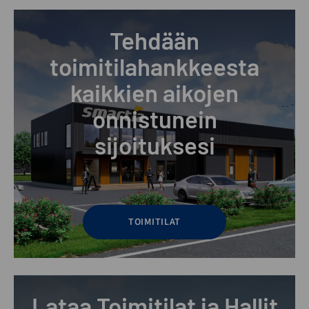
Tehdään
toimitilahankkeesta
kaikkien aikojen
onnistunein
sijoituksesi
TOIMITILAT
Lataa Toimitilat ja Hallit