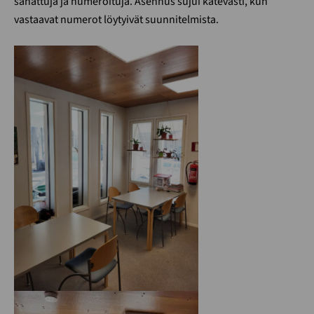
sahattuja ja numeroituja. Asennus sujui kätevästi, kun
vastaavat numerot löytyivät suunnitelmista.