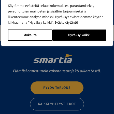
Käytämme evästeitä selauskokemuksesi parantamiseksi,
Lomake on suojattu roskapostin estämiseksi Googlen reCAPTCHA-palvelulla,
personoitujen mainosten ja sisällön tarjoamiseksi ja
johon liittyy
palvelun tietosuojaseloste
ja
käyttöehdot
.
liikenteemme analysoimiseksi. Hyväksyt evästeidemme käytön
klikkaamalla ”Hyväksy kaikki”.
Evästekäytäntö
Mukauta
Hyväksy kaikki
Elämäsi onnistunein rakennusprojekti alkaa tästä.
PYYDÄ TARJOUS
KAIKKI YHTEYSTIEDOT