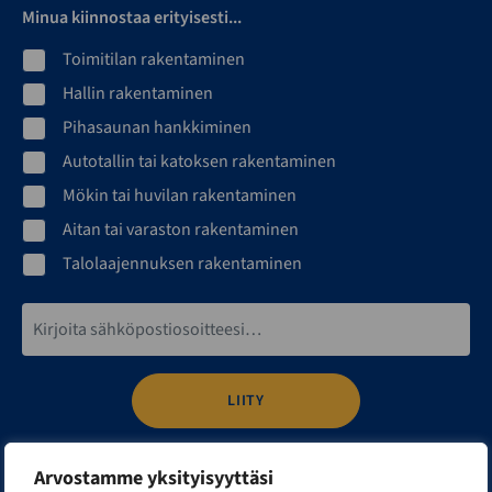
Minua kiinnostaa erityisesti...
Toimitilan rakentaminen
Hallin rakentaminen
Pihasaunan hankkiminen
Autotallin tai katoksen rakentaminen
Mökin tai huvilan rakentaminen
Aitan tai varaston rakentaminen
Talolaajennuksen rakentaminen
Sähköpostiosoite*
Olen tutustunut
tietosuojaselosteeseen
ja hyväksyn
Arvostamme yksityisyyttäsi
henkilötietojeni käsittelyn siinä kuvatulla tavalla.