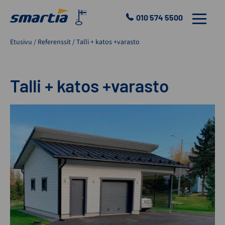
Skip
to
010 574 5500
VALIKKO
content
Smartia
Etusivu
/
Referenssit
/
Talli + katos +varasto
Oy
Talli + katos +varasto