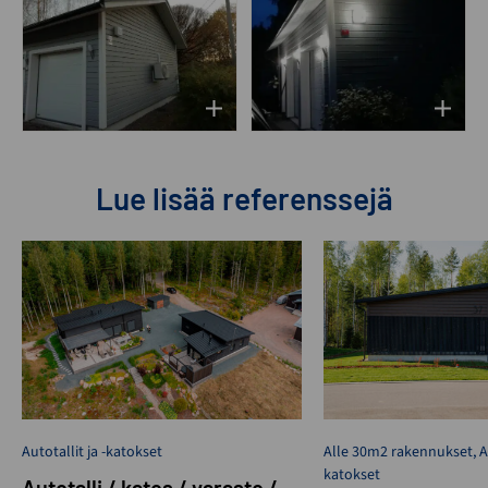
Lue lisää referenssejä
Autotallit ja -katokset
Alle 30m2 rakennukset
,
A
katokset