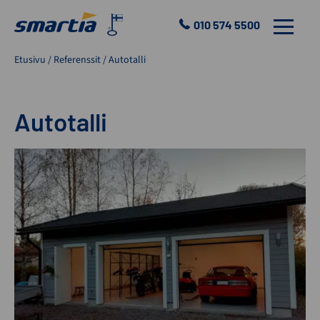
Skip
to
010 574 5500
VALIKKO
content
Smartia
Etusivu
/
Referenssit
/
Autotalli
Oy
Autotalli