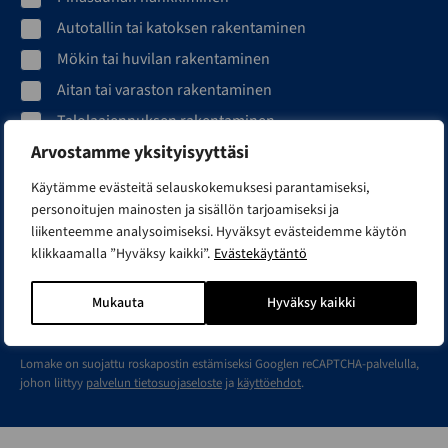
Autotallin tai katoksen rakentaminen
Mökin tai huvilan rakentaminen
Aitan tai varaston rakentaminen
Talolaajennuksen rakentaminen
Arvostamme yksityisyyttäsi
Sähköpostiosoite*
Käytämme evästeitä selauskokemuksesi parantamiseksi,
personoitujen mainosten ja sisällön tarjoamiseksi ja
liikenteemme analysoimiseksi. Hyväksyt evästeidemme käytön
klikkaamalla ”Hyväksy kaikki”.
Evästekäytäntö
Mukauta
Hyväksy kaikki
Olen tutustunut
tietosuojaselosteeseen
ja hyväksyn
henkilötietojeni käsittelyn siinä kuvatulla tavalla.
Lomake on suojattu roskapostin estämiseksi Googlen reCAPTCHA-palvelulla,
johon liittyy
palvelun tietosuojaseloste
ja
käyttöehdot
.