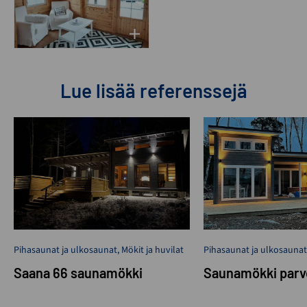
Lue lisää referenssejä
Pihasaunat ja ulkosaunat
,
Mökit ja huvilat
Pihasaunat ja ulkosaunat
Saana 66 saunamökki
Saunamökki parv