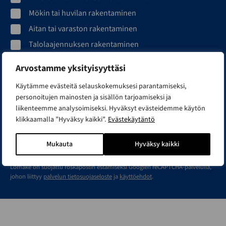
Mökin tai huvilan rakentaminen
Aitan tai varaston rakentaminen
Talolaajennuksen rakentaminen
Arvostamme yksityisyyttäsi
Sähköpostiosoite*
Käytämme evästeitä selauskokemuksesi parantamiseksi,
personoitujen mainosten ja sisällön tarjoamiseksi ja
liikenteemme analysoimiseksi. Hyväksyt evästeidemme käytön
klikkaamalla ”Hyväksy kaikki”.
Evästekäytäntö
Olen tutustunut
tietosuojaselosteeseen
ja hyväksyn
Mukauta
Hyväksy kaikki
henkilötietojeni käsittelyn siinä kuvatulla tavalla.
Lomake on suojattu roskapostin estämiseksi Googlen reCAPTCHA-palvelulla,
johon liittyy
palvelun tietosuojaseloste
ja
käyttöehdot
.