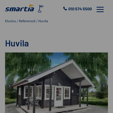
Skip
to
010 574 5500
VALIKKO
content
Smartia
Etusivu
/
Referenssit
/
Huvila
Oy
Huvila