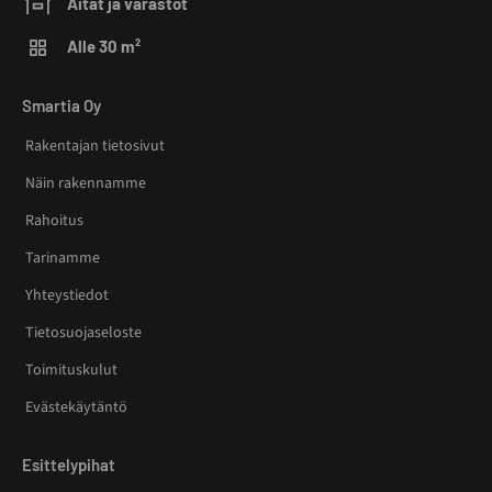
Aitat ja varastot
Alle 30 m²
Smartia Oy
Rakentajan tietosivut
Näin rakennamme
Rahoitus
Tarinamme
Yhteystiedot
Tietosuojaseloste
Toimituskulut
Evästekäytäntö
Esittelypihat