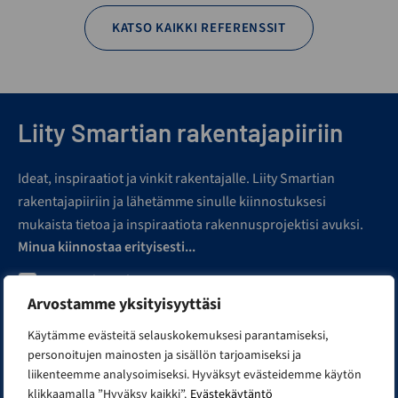
KATSO KAIKKI REFERENSSIT
Liity Smartian rakentajapiiriin
Ideat, inspiraatiot ja vinkit rakentajalle. Liity Smartian
rakentajapiiriin ja lähetämme sinulle kiinnostuksesi
mukaista tietoa ja inspiraatiota rakennusprojektisi avuksi.
Minua kiinnostaa erityisesti...
Toimitilan rakentaminen
Arvostamme yksityisyyttäsi
Hallin rakentaminen
Pihasaunan hankkiminen
Käytämme evästeitä selauskokemuksesi parantamiseksi,
personoitujen mainosten ja sisällön tarjoamiseksi ja
Autotallin tai katoksen rakentaminen
liikenteemme analysoimiseksi. Hyväksyt evästeidemme käytön
Mökin tai huvilan rakentaminen
klikkaamalla ”Hyväksy kaikki”.
Evästekäytäntö