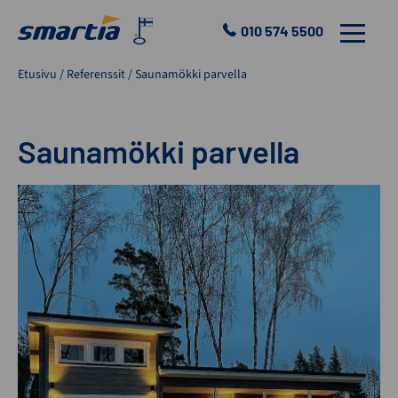
Skip
to
010 574 5500
VALIKKO
content
Smartia
Etusivu
/
Referenssit
/
Saunamökki parvella
Oy
Saunamökki parvella