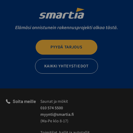
Elämäsi onnistunein rakennusprojekti alkaa tästä.
PYYDÄ TARJOUS
KAIKKI YHTEYSTIEDOT
Soita meille
Saunat ja mökit
010 574 5500
myynti@smartia.fi
(Ma-Pe klo 8-17)
Toimitilat, hallit ja autotallit