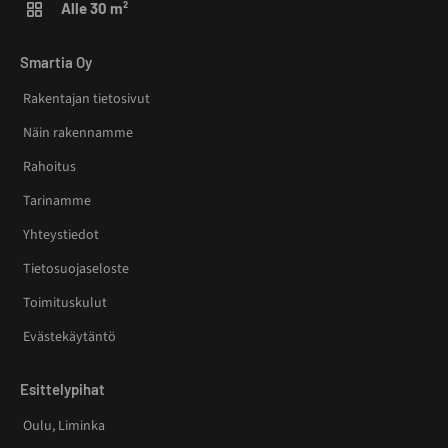
Alle 30 m²
Smartia Oy
Rakentajan tietosivut
Näin rakennamme
Rahoitus
Tarinamme
Yhteystiedot
Tietosuojaseloste
Toimituskulut
Evästekäytäntö
Esittelypihat
Oulu, Liminka