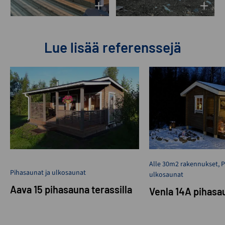
Lue lisää referenssejä
Alle 30m2 rakennukset
,
P
Pihasaunat ja ulkosaunat
ulkosaunat
Aava 15 pihasauna terassilla
Venla 14A pihasa