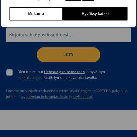
Aitan tai varaston rakentaminen
Mukauta
Hyväksy kaikki
Talolaajennuksen rakentaminen
Sähköpostiosoite*
Olen tutustunut
tietosuojaselosteeseen
ja hyväksyn
henkilötietojeni käsittelyn siinä kuvatulla tavalla.
Lomake on suojattu roskapostin estämiseksi Googlen reCAPTCHA-palvelulla,
johon liittyy
palvelun tietosuojaseloste
ja
käyttöehdot
.