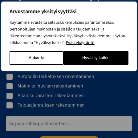
Arvostamme yksityisyyttäsi
Ideat, inspiraatiot ja vinkit rakentajalle. Liity Smartian
rakentajapiiriin ja lähetämme sinulle kiinnostuksesi
Käytämme evästeitä selauskokemuksesi parantamiseksi,
mukaista tietoa ja inspiraatiota rakennusprojektisi avuksi.
personoitujen mainosten ja sisällön tarjoamiseksi ja
Minua kiinnostaa erityisesti...
liikenteemme analysoimiseksi. Hyväksyt evästeidemme käytön
klikkaamalla ”Hyväksy kaikki”.
Evästekäytäntö
Toimitilan rakentaminen
Hallin rakentaminen
Mukauta
Hyväksy kaikki
Pihasaunan hankkiminen
Autotallin tai katoksen rakentaminen
Mökin tai huvilan rakentaminen
Aitan tai varaston rakentaminen
Talolaajennuksen rakentaminen
Sähköpostiosoite*