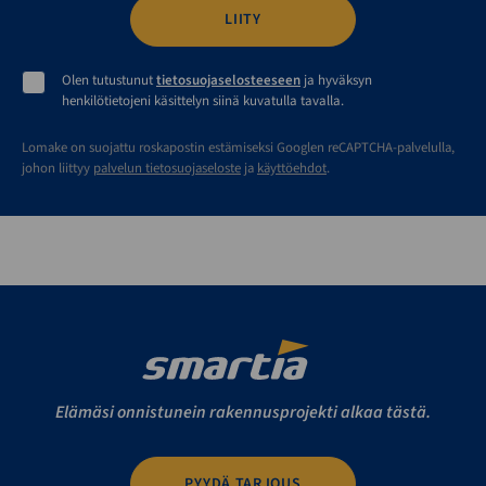
Olen tutustunut
tietosuojaselosteeseen
ja hyväksyn
henkilötietojeni käsittelyn siinä kuvatulla tavalla.
Lomake on suojattu roskapostin estämiseksi Googlen reCAPTCHA-palvelulla,
johon liittyy
palvelun tietosuojaseloste
ja
käyttöehdot
.
Elämäsi onnistunein rakennusprojekti alkaa tästä.
PYYDÄ TARJOUS