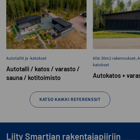
Autotallit ja -katokset
Alle 30m2 rakennukset
,
A
katokset
Autotalli / katos / varasto /
Autokatos + vara
sauna / kotitoimisto
KATSO KAIKKI REFERENSSIT
Liity Smartian rakentajapiiriin