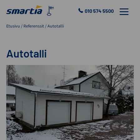
Skip
to
010 574 5500
VALIKKO
content
Smartia
Etusivu
/
Referenssit
/
Autotalli
Oy
Autotalli