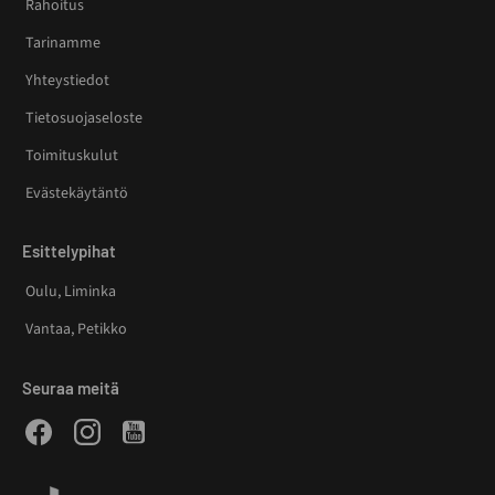
Rahoitus
Tarinamme
Yhteystiedot
Tietosuojaseloste
Toimituskulut
Evästekäytäntö
Esittelypihat
Oulu, Liminka
Vantaa, Petikko
Seuraa meitä
Facebook
Instagram
Youtube