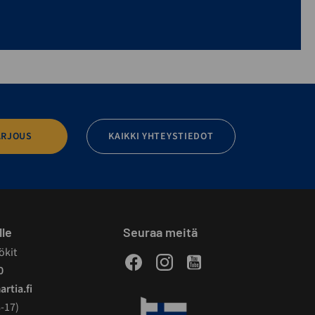
ARJOUS
KAIKKI YHTEYSTIEDOT
lle
Seuraa meitä
ökit
Facebook
Instagram
Youtube
0
rtia.fi
-17)