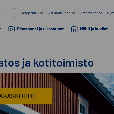
Tietopankki
Verkkokauppa
Smartia tarina
Myyn
t
Pihasaunat ja ulkosaunat
Mökit ja huvilat
katos ja kotitoimisto