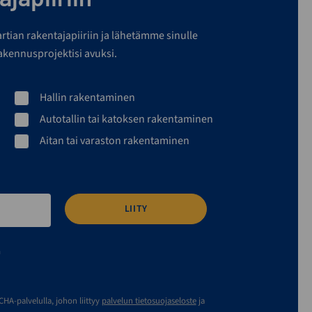
martian rakentajapiiriin ja lähetämme sinulle
rakennusprojektisi avuksi.
Hallin rakentaminen
Autotallin tai katoksen rakentaminen
Aitan tai varaston rakentaminen
n
A-palvelulla, johon liittyy
palvelun tietosuojaseloste
ja