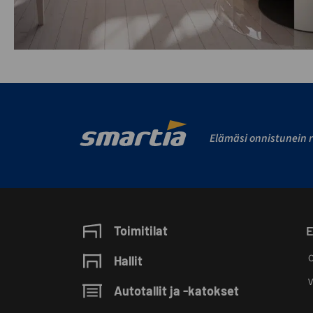
Elämäsi onnistunein r
Toimitilat
E
O
Hallit
V
Autotallit ja -katokset