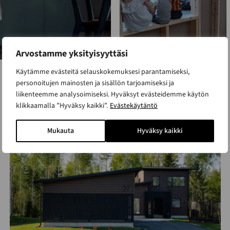
Arvostamme yksityisyyttäsi
Käytämme evästeitä selauskokemuksesi parantamiseksi,
personoitujen mainosten ja sisällön tarjoamiseksi ja
liikenteemme analysoimiseksi. Hyväksyt evästeidemme käytön
Lue lisää referenssejä
klikkaamalla ”Hyväksy kaikki”.
Evästekäytäntö
Mukauta
Hyväksy kaikki