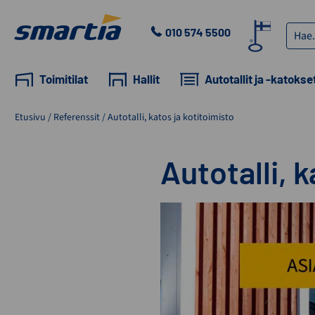
Skip
to
Haku:
010 574 5500
content
Smartia
Oy
Toimitilat
Hallit
Autotallit ja -katokse
Etusivu
/
Referenssit
/
Autotalli, katos ja kotitoimisto
Autotalli, 