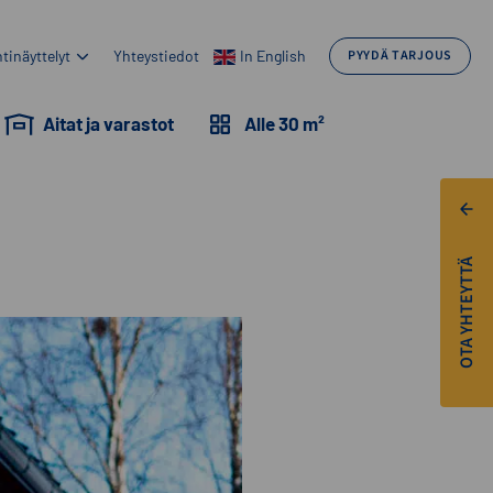
tinäyttelyt
Yhteystiedot
In English
PYYDÄ TARJOUS
Aitat ja varastot
Alle 30 m²
OTA YHTEYTTÄ