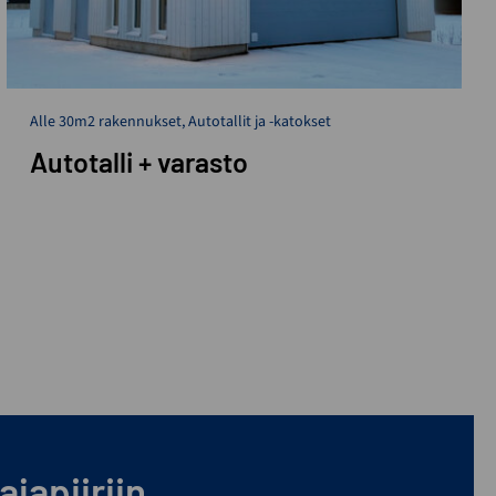
Alle 30m2 rakennukset
,
Autotallit ja -katokset
Autotalli + varasto
japiiriin