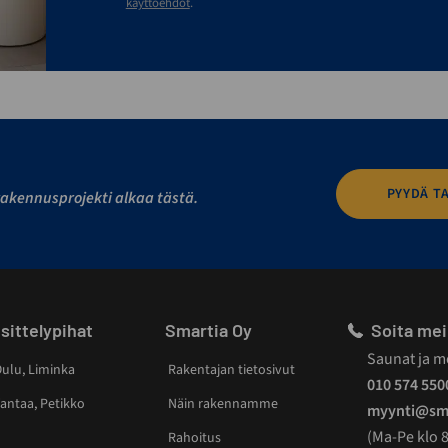
käyttöehdot
.
PYYDÄ T
akennusprojekti alkaa tästä.
sittelypihat
Smartia Oy
Soita mei
Saunat ja m
ulu, Liminka
Rakentajan tietosivut
010 574 550
antaa, Petikko
Näin rakennamme
myynti@sma
(Ma-Pe klo 8
Rahoitus