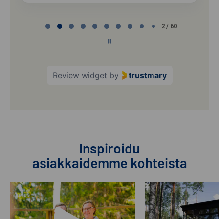
Page
2 / 60
2
of
60
Review widget
by
trustmary
Inspiroidu
asiakkaidemme kohteista