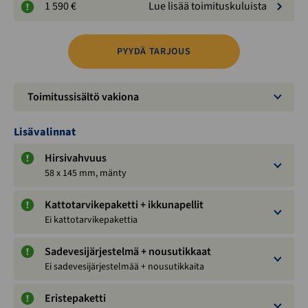
1 590 €
Lue lisää toimituskuluista
PYYDÄ TARJOUS
Toimitussisältö vakiona
Lisävalinnat
Hirsivahvuus
58 x 145 mm, mänty
Kattotarvikepaketti + ikkunapellit
Ei kattotarvikepakettia
Sadevesijärjestelmä + nousutikkaat
Ei sadevesijärjestelmää + nousutikkaita
Eristepaketti