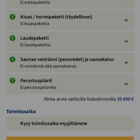
Ei eristepakettia
Kiuas / hormipaketti (täydellinen)
Ei kiuaspakettia
Laudepaketti
Ei laudepakettia
Saunan vesiränni (pesuvedet) ja saunakaivo
Ei vesiränniä eikä saunakaivoa
Perustuspilarit
Ei perustuspilareita
Hinta-arvio valituilla lisävalinnoilla
35 690
€
Toimitusaika
Kysy toimitusaika myyjiltämme