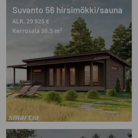
Suvanto 56 hirsimökki/sauna
ALK. 29 925 €
Kerrosala 36.5 m²