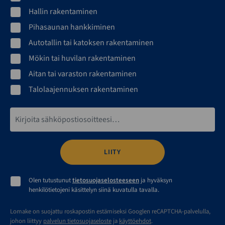
Hallin rakentaminen
Pihasaunan hankkiminen
Autotallin tai katoksen rakentaminen
Mökin tai huvilan rakentaminen
Aitan tai varaston rakentaminen
Talolaajennuksen rakentaminen
Sähköpostiosoite*
Olen tutustunut
tietosuojaselosteeseen
ja hyväksyn
henkilötietojeni käsittelyn siinä kuvatulla tavalla.
Lomake on suojattu roskapostin estämiseksi Googlen reCAPTCHA-palvelulla,
johon liittyy
palvelun tietosuojaseloste
ja
käyttöehdot
.