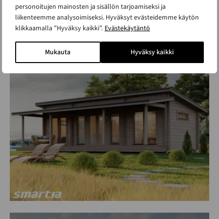
personoitujen mainosten ja sisällön tarjoamiseksi ja
liikenteemme analysoimiseksi. Hyväksyt evästeidemme käytön
Suvanto 56 hirsimökki/aitta
klikkaamalla ”Hyväksy kaikki”.
Evästekäytäntö
ALK. 29 690 €
Mukauta
Hyväksy kaikki
Kerrosala 36.5 m²