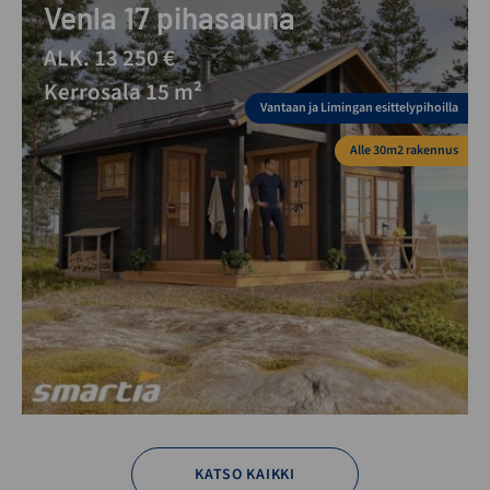
Venla 17 pihasauna
ALK. 13 250 €
Kerrosala 15 m²
Vantaan ja Limingan esittelypihoilla
Alle 30m2 rakennus
KATSO KAIKKI