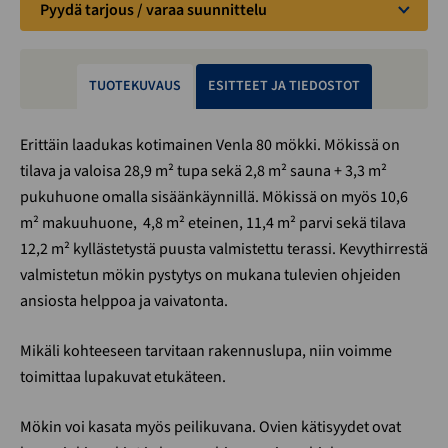
Pyydä tarjous / varaa suunnittelu
TUOTEKUVAUS
ESITTEET JA TIEDOSTOT
Erittäin laadukas kotimainen Venla 80 mökki. Mökissä on
tilava ja valoisa 28,9 m² tupa sekä 2,8 m² sauna + 3,3 m²
pukuhuone omalla sisäänkäynnillä. Mökissä on myös 10,6
m² makuuhuone, 4,8 m² eteinen, 11,4 m² parvi sekä tilava
12,2 m² kyllästetystä puusta valmistettu terassi. Kevythirrestä
valmistetun mökin pystytys on mukana tulevien ohjeiden
ansiosta helppoa ja vaivatonta.
Mikäli kohteeseen tarvitaan rakennuslupa, niin voimme
toimittaa lupakuvat etukäteen.
Mökin voi kasata myös peilikuvana. Ovien kätisyydet ovat