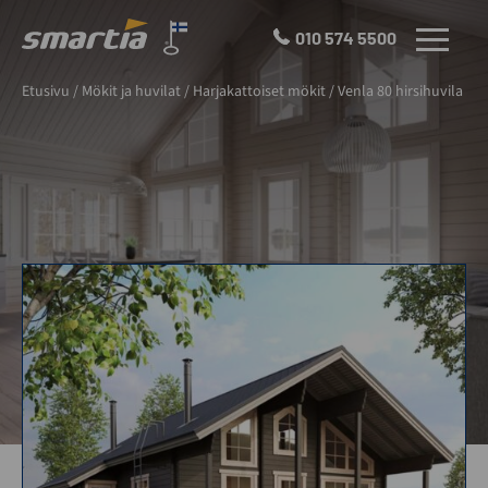
Skip
to
010 574 5500
VALIKKO
content
Smartia
Etusivu
/
Mökit ja huvilat
/
Harjakattoiset mökit
/
Venla 80 hirsihuvila
Oy