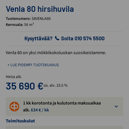
Venla 80 hirsihuvila
Tuotenumero:
58VENLA80
Kerrosala:
56 m²
Kysyttävää?
Soita 010 574 5500
Venla 80 on yksi mökkikokoluokan suosikeistamme.
+ LUE PIDEMPI TUOTEKUVAUS
Hinta alk.
35 690
€
sis. alv. 25.5 %
1 kk korotonta ja kulutonta maksuaikaa
alk.
634
€ / kk
Toimituskulut