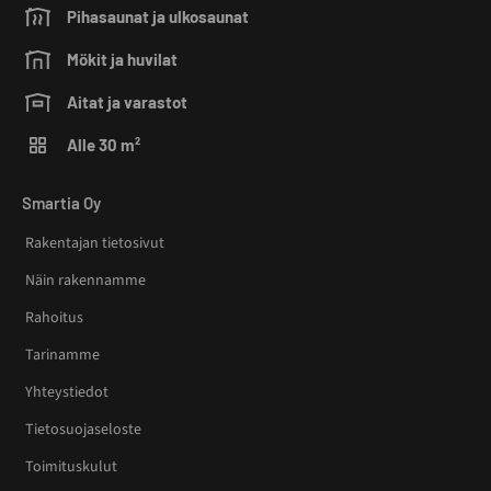
Pihasaunat ja ulkosaunat
Mökit ja huvilat
Aitat ja varastot
Alle 30 m²
Smartia Oy
Rakentajan tietosivut
Näin rakennamme
Rahoitus
Tarinamme
Yhteystiedot
Tietosuojaseloste
Toimituskulut