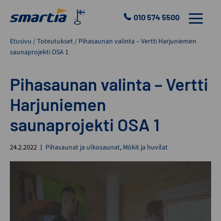
Skip
to
010 574 5500
VALIKKO
content
Smartia
Etusivu
/
Toteutukset
/
Pihasaunan valinta – Vertti Harjuniemen
Oy
saunaprojekti OSA 1
Pihasaunan valinta – Vertti
Harjuniemen
saunaprojekti OSA 1
24.2.2022
Pihasaunat ja ulkosaunat
,
Mökit ja huvilat