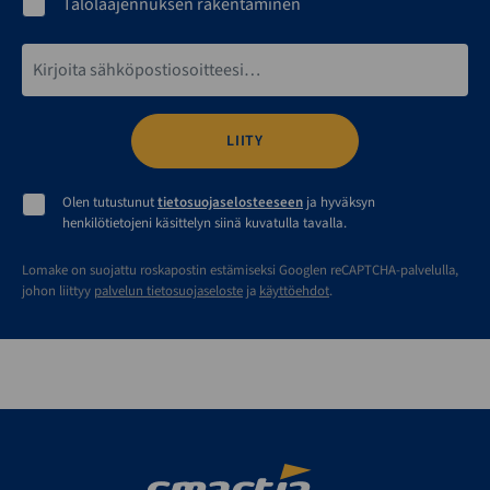
Talolaajennuksen rakentaminen
Sähköpostiosoite*
Olen tutustunut
tietosuojaselosteeseen
ja hyväksyn
henkilötietojeni käsittelyn siinä kuvatulla tavalla.
Lomake on suojattu roskapostin estämiseksi Googlen reCAPTCHA-palvelulla,
johon liittyy
palvelun tietosuojaseloste
ja
käyttöehdot
.