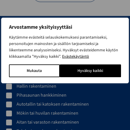
Arvostamme yksityisyyttäsi
Liity Smartian rakentajapiiriin
Käytämme evästeitä selauskokemuksesi parantamiseksi,
Ideat, inspiraatiot ja vinkit rakentajalle. Liity Smartian
personoitujen mainosten ja sisällön tarjoamiseksi ja
liikenteemme analysoimiseksi. Hyväksyt evästeidemme käytön
rakentajapiiriin ja lähetämme sinulle kiinnostuksesi
klikkaamalla ”Hyväksy kaikki”.
Evästekäytäntö
mukaista tietoa ja inspiraatiota rakennusprojektisi avuksi.
Minua kiinnostaa erityisesti...
Mukauta
Hyväksy kaikki
Toimitilan rakentaminen
Hallin rakentaminen
Pihasaunan hankkiminen
Autotallin tai katoksen rakentaminen
Mökin tai huvilan rakentaminen
Aitan tai varaston rakentaminen