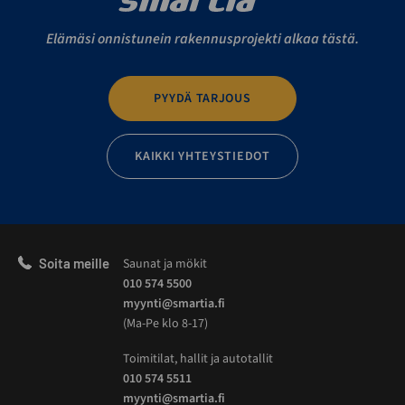
Elämäsi onnistunein rakennusprojekti alkaa tästä.
PYYDÄ TARJOUS
KAIKKI YHTEYSTIEDOT
Soita meille
Saunat ja mökit
010 574 5500
myynti@smartia.fi
(Ma-Pe klo 8-17)
Toimitilat, hallit ja autotallit
010 574 5511
myynti@smartia.fi