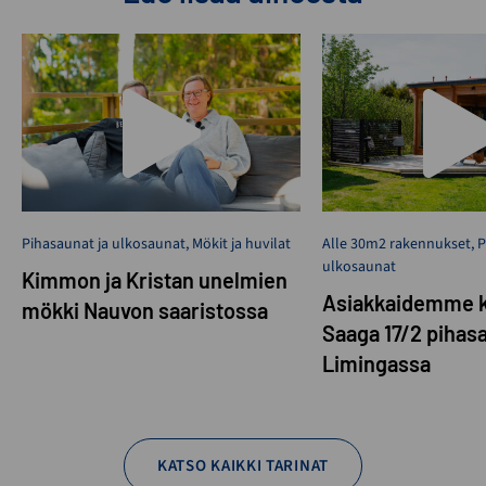
Pihasaunat ja ulkosaunat
,
Mökit ja huvilat
Alle 30m2 rakennukset
,
P
ulkosaunat
Kimmon ja Kristan unelmien
Asiakkaidemme k
mökki Nauvon saaristossa
Saaga 17/2 pihas
Limingassa
KATSO KAIKKI TARINAT