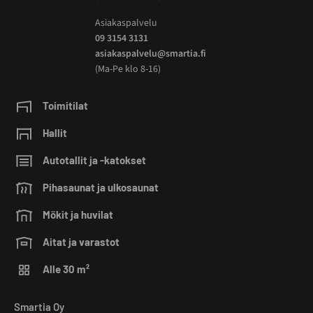
Asiakaspalvelu
09 3154 3131
asiakaspalvelu@smartia.fi
(Ma-Pe klo 8-16)
Toimitilat
Hallit
Autotallit ja -katokset
Pihasaunat ja ulkosaunat
Mökit ja huvilat
Aitat ja varastot
Alle 30 m²
Smartia Oy