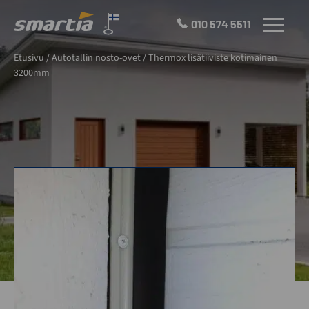
Skip
to
010 574 5511
VALIKKO
content
Smartia
Etusivu
/
Autotallin nosto-ovet
/
Thermox lisätiiviste kotimainen
Oy
3200mm