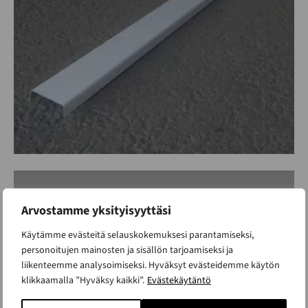
Thermox alatiivisteen
Arvostamme yksityisyyttäsi
alumiiniprofiili uudempi osa
Käytämme evästeitä selauskokemuksesi parantamiseksi,
ALK. 39 €
personoitujen mainosten ja sisällön tarjoamiseksi ja
liikenteemme analysoimiseksi. Hyväksyt evästeidemme käytön
klikkaamalla ”Hyväksy kaikki”.
Evästekäytäntö