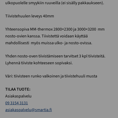
ulkopuolelle smyykiin ruuveilla (ei sisälly pakkaukseen).
Tiivistehuulen leveys 40mm
Yhteensopiva MM-thermox 2800×2300 ja 3000×3200 mm
nosto-ovien kanssa. Tiivistettä voidaan käyttää
mahdollisesti myös muissa ulko- ja nosto-ovissa.
Yhden nosto-oven tiivistämiseen tarvitset 3 kpl tiivisteitä.
Lyhennä tiiviste kohteeseen sopivaksi.
Väri: tiivisteen runko valkoinen ja tiivistehuuli musta
TILAA TUOTE:
Asiakaspalvelu
09 3154 3131
asiakaspalvelu@smartia.fi