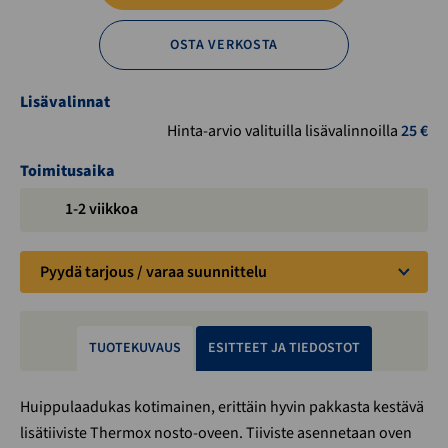
OSTA VERKOSTA
Lisävalinnat
Hinta-arvio valituilla lisävalinnoilla
25
€
Toimitusaika
1-2 viikkoa
Pyydä tarjous / varaa suunnittelu
TUOTEKUVAUS
ESITTEET JA TIEDOSTOT
Huippulaadukas kotimainen, erittäin hyvin pakkasta kestävä
lisätiiviste Thermox nosto-oveen. Tiiviste asennetaan oven