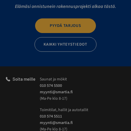
Elämäsi onnistunein rakennusprojekti alkaa tästä.
PYYDÄ TARJOUS
KAIKKI YHTEYSTIEDOT
Soita meille
Saunat ja mökit
010 574 5500
myynti@smartia.fi
(Ma-Pe klo 8-17)
Toimitilat, hallit ja autotallit
010 574 5511
myynti@smartia.fi
(Ma-Pe klo 8-17)