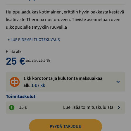
Huippulaadukas kotimainen, erittäin hyvin pakkasta kestävä
lisätiiviste Thermox nosto-oveen. Tiiviste asennetaan oven
ulkopuolelle smyykiin ruuveilla
+ LUE PIDEMPI TUOTEKUVAUS
Hinta alk.
25
€
sis. alv. 25.5 %
1 kk korotonta ja kulutonta maksuaikaa
alk.
1
€ / kk
Toimituskulut
15 €
Lue lisää toimituskuluista
PYYDÄ TARJOUS