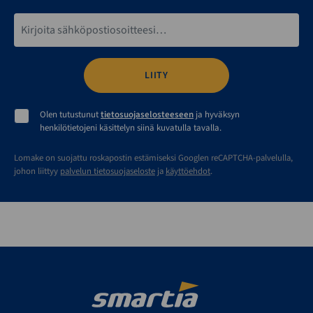
Sähköpostiosoite*
Olen tutustunut
tietosuojaselosteeseen
ja hyväksyn
henkilötietojeni käsittelyn siinä kuvatulla tavalla.
Lomake on suojattu roskapostin estämiseksi Googlen reCAPTCHA-palvelulla,
johon liittyy
palvelun tietosuojaseloste
ja
käyttöehdot
.