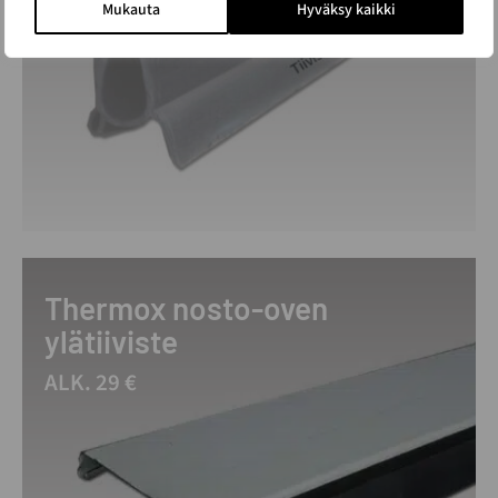
Mukauta
Hyväksy kaikki
Thermox nosto-oven
ylätiiviste
ALK. 29 €