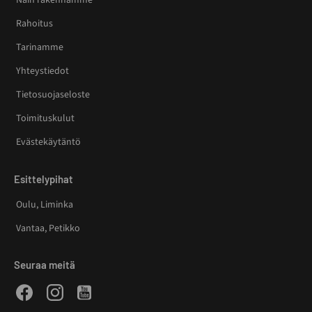
Näin rakennamme
Rahoitus
Tarinamme
Yhteystiedot
Tietosuojaseloste
Toimituskulut
Evästekäytäntö
Esittelypihat
Oulu, Liminka
Vantaa, Petikko
Seuraa meitä
Facebook
Instagram
Youtube