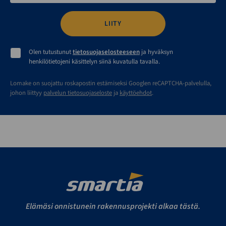
Olen tutustunut
tietosuojaselosteeseen
ja hyväksyn
henkilötietojeni käsittelyn siinä kuvatulla tavalla.
Lomake on suojattu roskapostin estämiseksi Googlen reCAPTCHA-palvelulla,
johon liittyy
palvelun tietosuojaseloste
ja
käyttöehdot
.
Elämäsi onnistunein rakennusprojekti alkaa tästä.