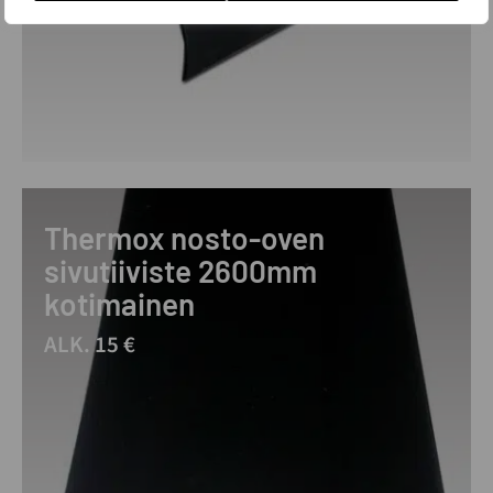
Thermox nosto-oven
sivutiiviste 2600mm
kotimainen
ALK. 15 €