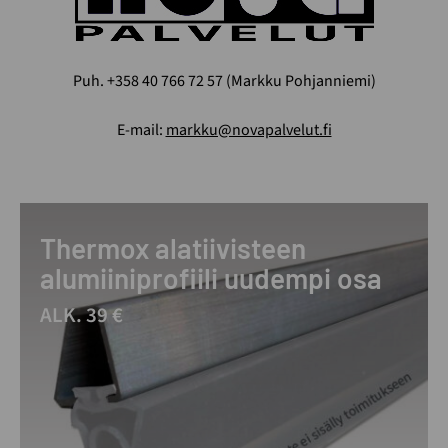
Puh. +358 40 766 72 57 (Markku Pohjanniemi)
E-mail:
markku@novapalvelut.fi
Thermox alatiivisteen
alumiiniprofiili uudempi osa
ALK. 39 €