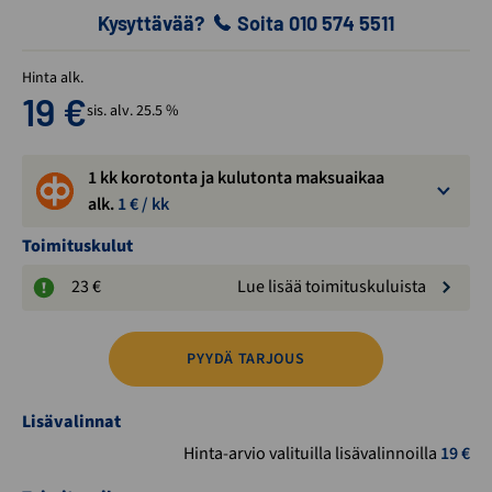
Kysyttävää?
Soita 010 574 5511
Hinta alk.
19
€
sis. alv. 25.5 %
1 kk korotonta ja kulutonta maksuaikaa
alk.
1
€ / kk
Toimituskulut
23 €
Lue lisää toimituskuluista
PYYDÄ TARJOUS
Lisävalinnat
Hinta-arvio valituilla lisävalinnoilla
19
€