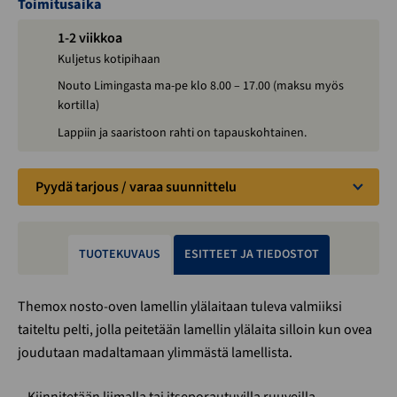
Toimitusaika
1-2 viikkoa
Kuljetus kotipihaan
Nouto Limingasta ma-pe klo 8.00 – 17.00 (maksu myös
kortilla)
Lappiin ja saaristoon rahti on tapauskohtainen.
Pyydä tarjous / varaa suunnittelu
TUOTEKUVAUS
ESITTEET JA TIEDOSTOT
Themox nosto-oven lamellin ylälaitaan tuleva valmiiksi
taiteltu pelti, jolla peitetään lamellin ylälaita silloin kun ovea
joudutaan madaltamaan ylimmästä lamellista.
– Kiinnitetään liimalla tai itseporautuvilla ruuveilla.