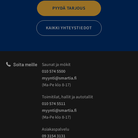
PYYDÄ TARJOUS
KAIKKI YHTEYSTIEDOT
Soita meille
Saunat ja mökit
010 574 5500
myynti@smartia.fi
(Ma-Pe klo 8-17)
Toimitilat, hallit ja autotallit
010 574 5511
myynti@smartia.fi
(Ma-Pe klo 8-17)
Asiakaspalvelu
09 3154 3131