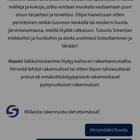
malleja ja kokoja, jotka voidaan muokata vastaamaan juuri
sinun tarpeitasi ja toiveitasi. Olipa haaveissasi sitten
perinteinen mökki luonnon keskellä tai moderni huvila
järvimaisemassa, meiltä löydät ratkaisun. Tutustu Smartian
mökkeihin ja huviloihin ja aloita unelmiesi toteuttaminen jo
tänään!
Huom!
Valikoimistamme löytyy kahta eri rakentamismallia:
Hirrestä tehdyt rakennukset tai sitten täysin talviasuttavat
precut eli omakotitalotyyppisesti rakennettavat
pystyrunkoiset rakennukset.
Millaista rakennusta olet etsimässä?
Hirsimökki/huvila