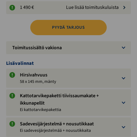
1 490 €
Lue lisää toimituskuluista
PYYDÄ TARJOUS
Toimitussisältö vakiona
Lisävalinnat
Hirsivahvuus
58 x 145 mm, mänty
Kattotarvikepaketti tiivissaumakate +
ikkunapellit
Ei kattotarvikepakettia
Sadevesijärjestelmä + nousutikkaat
Ei sadevesijärjestelmää + nousutikkaita