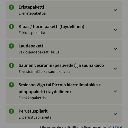
Eristepaketti
Ei eristepakettia
Kiuas / hormipaketti (täydellinen)
Ei kiuaspakettia
Laudepaketti
Vakiolaudepaketti, kuusi
Saunan vesiränni (pesuvedet) ja saunakaivo
Ei vesiränniä eikä saunakaivoa
Smidson Vigo tai Piccolo kiertoilmatakka +
piippupaketti (täydellinen)
Ei takkapakettia
Perustuspilarit
Ei perustuspilareita
Hinta-arvio valituilla lisävalinnoilla
18 150
€