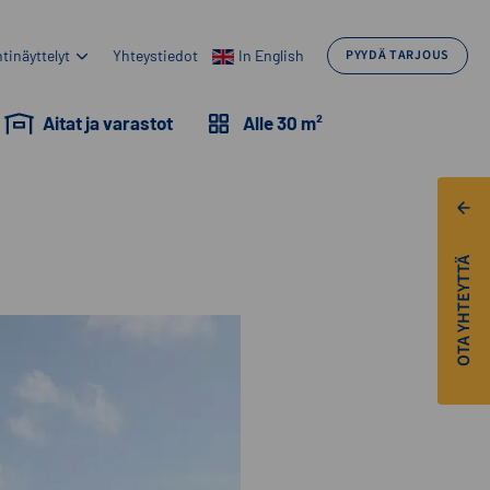
tinäyttelyt
Yhteystiedot
In English
PYYDÄ TARJOUS
Aitat ja varastot
Alle 30 m²
OTA YHTEYTTÄ