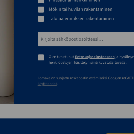
Mökin tai huvilan rakentaminen
Talolaajennuksen rakentaminen
Sähköpostiosoite*
Olen tutustunut
tietosuojaselosteeseen
ja hyväksy
henkilötietojeni käsittelyn siinä kuvatulla tavalla.
Lomake on suojattu roskapostin estämiseksi Googlen reCAPTCH
käyttöehdot
.