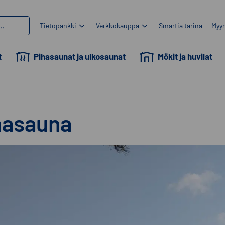
Tietopankki
Verkkokauppa
Smartia tarina
Myyn
t
Pihasaunat ja ulkosaunat
Mökit ja huvilat
ihasauna