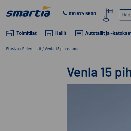
Skip
to
Haku:
010 574 5500
content
Smartia
Oy
Toimitilat
Hallit
Autotallit ja -katokse
Etusivu
/
Referenssit
/
Venla 15 pihasauna
Venla 15 p