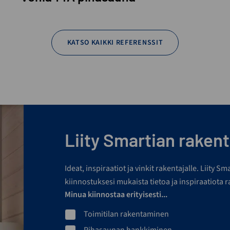
KATSO KAIKKI REFERENSSIT
Liity Smartian rakenta
Ideat, inspiraatiot ja vinkit rakentajalle. Liity S
kiinnostuksesi mukaista tietoa ja inspiraatiota 
Minua kiinnostaa erityisesti...
Toimitilan rakentaminen
Pihasaunan hankkiminen