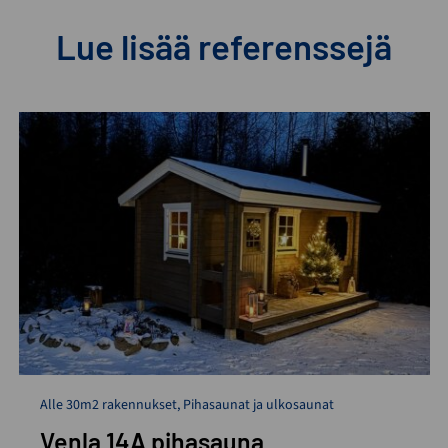
Lue lisää referenssejä
Alle 30m2 rakennukset
,
Pihasaunat ja ulkosaunat
Venla 14A pihasauna