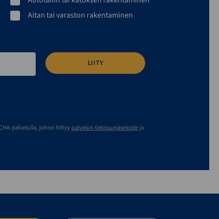
Aitan tai varaston rakentaminen
n
A-palvelulla, johon liittyy
palvelun tietosuojaseloste
ja