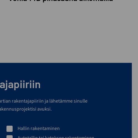
japiiriin
martian rakentajapiiriin ja lähetämme sinulle
rakennusprojektisi avuksi.
Hallin rakentaminen
Autotallin tai katoksen rakentaminen