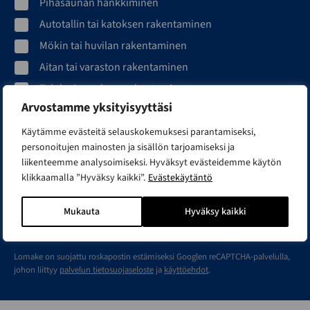
Pihasaunan hankkiminen
Autotallin tai katoksen rakentaminen
Mökin tai huvilan rakentaminen
Aitan tai varaston rakentaminen
Talolaajennuksen rakentaminen
Arvostamme yksityisyyttäsi
Sähköpostiosoite*
Käytämme evästeitä selauskokemuksesi parantamiseksi,
personoitujen mainosten ja sisällön tarjoamiseksi ja
liikenteemme analysoimiseksi. Hyväksyt evästeidemme käytön
klikkaamalla ”Hyväksy kaikki”.
Evästekäytäntö
Mukauta
Hyväksy kaikki
Olen tutustunut
tietosuojaselosteeseen
ja hyväksyn
henkilötietojeni käsittelyn siinä kuvatulla tavalla.
Lomake on suojattu roskapostin estämiseksi Googlen reCAPTCHA-palvelulla,
johon liittyy
palvelun tietosuojaseloste
ja
käyttöehdot
.