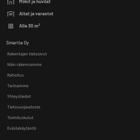
Mökit ja huvilat
Aitat ja varastot
Alle 30 m²
Smartia Oy
Rakentajan tietosivut
Näin rakennamme
Rahoitus
Tarinamme
Yhteystiedot
Tietosuojaseloste
Toimituskulut
Evästekäytäntö