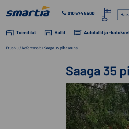
Skip
to
Haku:
010 574 5500
content
Smartia
Oy
Toimitilat
Hallit
Autotallit ja -katokse
Etusivu
/
Referenssit
/
Saaga 35 pihasauna
Saaga 35 p