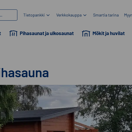
Tietopankki
Verkkokauppa
Smartia tarina
Myyn
t
Pihasaunat ja ulkosaunat
Mökit ja huvilat
ihasauna