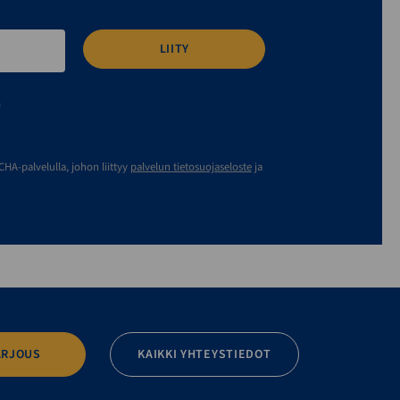
n
A-palvelulla, johon liittyy
palvelun tietosuojaseloste
ja
ARJOUS
KAIKKI YHTEYSTIEDOT