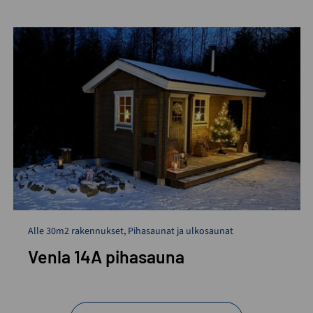
Alle 30m2 rakennukset
,
Pihasaunat ja ulkosaunat
Venla 14A pihasauna