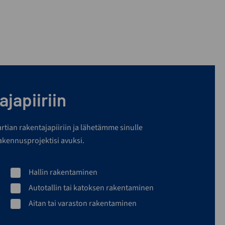
japiiriin
martian rakentajapiiriin ja lähetämme sinulle
rakennusprojektisi avuksi.
Hallin rakentaminen
Autotallin tai katoksen rakentaminen
Aitan tai varaston rakentaminen