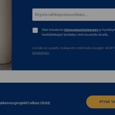
Sähköpostiosoite*
Olen tutustunut
tietosuojaselosteeseen
ja hyväksy
henkilötietojeni käsittelyn siinä kuvatulla tavalla.
Lomake on suojattu roskapostin estämiseksi Googlen reCAPTCH
käyttöehdot
.
PYYDÄ T
akennusprojekti alkaa tästä.