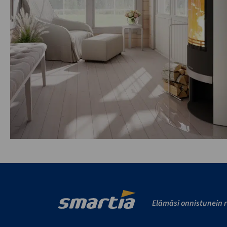
Elämäsi onnistunein r