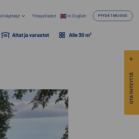
tinäyttelyt
Yhteystiedot
In English
PYYDÄ TARJOUS
Aitat ja varastot
Alle 30 m²
OTA YHTEYTTÄ