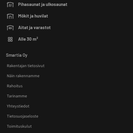
Pihasaunat ja ulkosaunat
Mökit ja huvilat
Aitat ja varastot
Alle 30 m²
Smartia Oy
Rakentajan tietosivut
Näin rakennamme
Rahoitus
Tarinamme
Yhteystiedot
Tietosuojaseloste
Toimituskulut