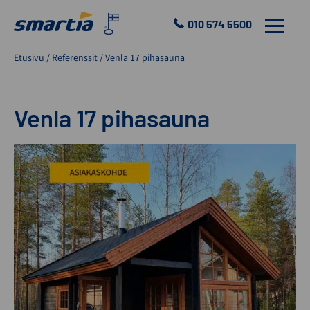
Skip
to
010 574 5500
VALIKKO
content
Smartia
Etusivu
/
Referenssit
/
Venla 17 pihasauna
Oy
Venla 17 pihasauna