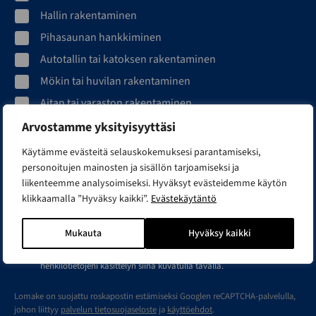
Hallin rakentaminen
Pihasaunan hankkiminen
Autotallin tai katoksen rakentaminen
Mökin tai huvilan rakentaminen
Aitan tai varaston rakentaminen
Talolaajennuksen rakentaminen
Arvostamme yksityisyyttäsi
Käytämme evästeitä selauskokemuksesi parantamiseksi,
Sähköpostiosoite*
personoitujen mainosten ja sisällön tarjoamiseksi ja
liikenteemme analysoimiseksi. Hyväksyt evästeidemme käytön
klikkaamalla ”Hyväksy kaikki”.
Evästekäytäntö
Mukauta
Hyväksy kaikki
Olen tutustunut
tietosuojaselosteeseen
ja hyväksyn
henkilötietojeni käsittelyn siinä kuvatulla tavalla.
Lomake on suojattu roskapostin estämiseksi Googlen reCAPTCHA-palvelulla,
johon liittyy
palvelun tietosuojaseloste
ja
käyttöehdot
.