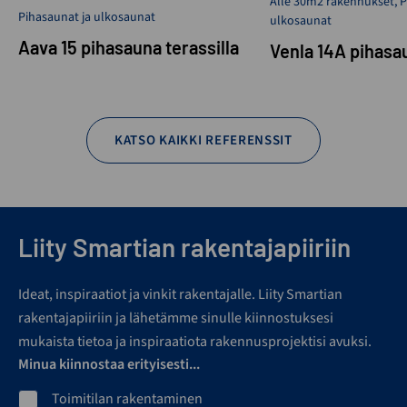
Alle 30m2 rakennukset
,
P
Pihasaunat ja ulkosaunat
ulkosaunat
Aava 15 pihasauna terassilla
Venla 14A pihasa
KATSO KAIKKI REFERENSSIT
Liity Smartian rakentajapiiriin
Ideat, inspiraatiot ja vinkit rakentajalle. Liity Smartian
rakentajapiiriin ja lähetämme sinulle kiinnostuksesi
mukaista tietoa ja inspiraatiota rakennusprojektisi avuksi.
Minua kiinnostaa erityisesti...
Toimitilan rakentaminen