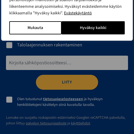
liikenteemme analysoimiseksi. Hyväksyt evästeidemme käytön
Pihasaunan hankkiminen
klikkaamalla ”Hyväksy kaikki”.
Evästekäytäntö
Autotallin tai katoksen rakentaminen
Mökin tai huvilan rakentaminen
Mukauta
Hyväksy kaikki
Aitan tai varaston rakentaminen
Talolaajennuksen rakentaminen
Sähköpostiosoite*
Olen tutustunut
tietosuojaselosteeseen
ja hyväksyn
henkilötietojeni käsittelyn siinä kuvatulla tavalla.
Lomake on suojattu roskapostin estämiseksi Googlen reCAPTCHA-palvelulla,
johon liittyy
palvelun tietosuojaseloste
ja
käyttöehdot
.