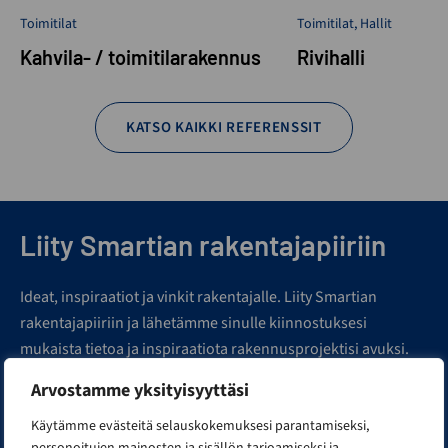
Toimitilat
Toimitilat
,
Hallit
Kahvila- / toimitilarakennus
Rivihalli
KATSO KAIKKI REFERENSSIT
Liity Smartian rakentajapiiriin
Ideat, inspiraatiot ja vinkit rakentajalle. Liity Smartian
rakentajapiiriin ja lähetämme sinulle kiinnostuksesi
mukaista tietoa ja inspiraatiota rakennusprojektisi avuksi.
Minua kiinnostaa erityisesti...
Arvostamme yksityisyyttäsi
Toimitilan rakentaminen
Käytämme evästeitä selauskokemuksesi parantamiseksi,
Hallin rakentaminen
personoitujen mainosten ja sisällön tarjoamiseksi ja