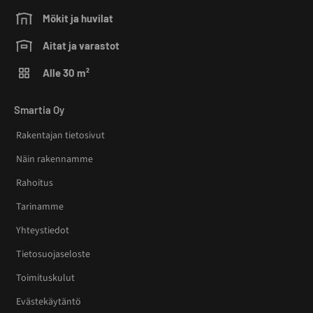
Mökit ja huvilat
Aitat ja varastot
Alle 30 m²
Smartia Oy
Rakentajan tietosivut
Näin rakennamme
Rahoitus
Tarinamme
Yhteystiedot
Tietosuojaseloste
Toimituskulut
Evästekäytäntö