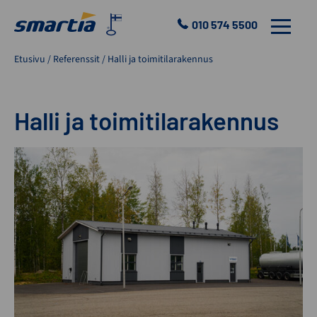
Skip
to
010 574 5500
VALIKKO
content
Smartia
Etusivu
/
Referenssit
/
Halli ja toimitilarakennus
Oy
Halli ja toimitilarakennus