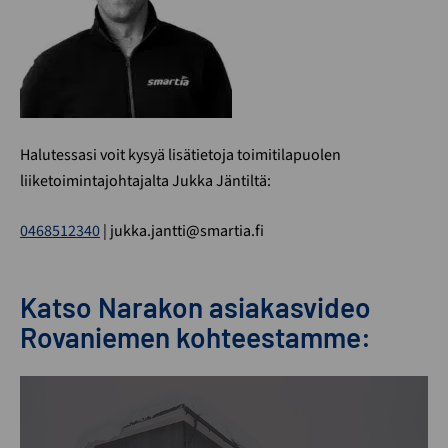
Halutessasi voit kysyä lisätietoja toimitilapuolen
liiketoimintajohtajalta Jukka Jäntiltä:
0468512340
| jukka.jantti@smartia.fi
Katso Narakon asiakasvideo
Rovaniemen kohteestamme: