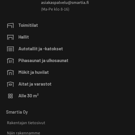
asiakaspalvelu@smartia.fi
(Ma-Pe klo 8-16)
Toimitilat
Hallit
Autotallit ja -katokset
Pihasaunat ja ulkosaunat
Mökit ja huvilat
Aitat ja varastot
Alle 30 m²
Smartia Oy
Rakentajan tietosivut
Näin rakennamme