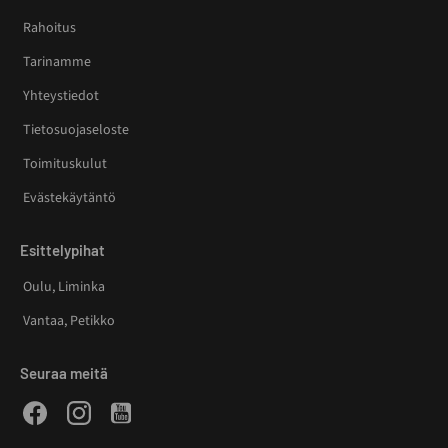
Rahoitus
Tarinamme
Yhteystiedot
Tietosuojaseloste
Toimituskulut
Evästekäytäntö
Esittelypihat
Oulu, Liminka
Vantaa, Petikko
Seuraa meitä
Facebook
Instagram
Youtube