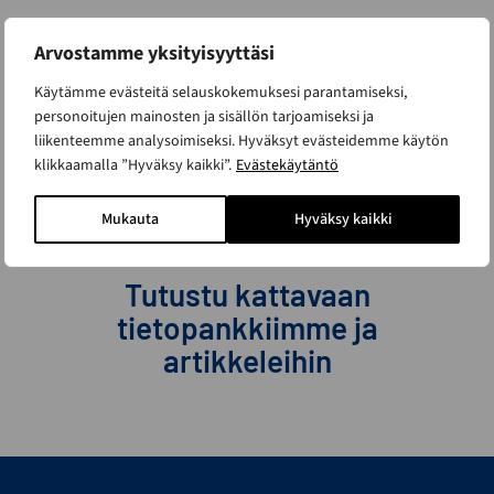
Arvostamme yksityisyyttäsi
Inspiroidu
Käytämme evästeitä selauskokemuksesi parantamiseksi,
personoitujen mainosten ja sisällön tarjoamiseksi ja
asiakkaidemme kohteista
liikenteemme analysoimiseksi. Hyväksyt evästeidemme käytön
klikkaamalla ”Hyväksy kaikki”.
Evästekäytäntö
KATSO KAIKKI TARINAT
Mukauta
Hyväksy kaikki
Tutustu kattavaan
tietopankkiimme ja
artikkeleihin