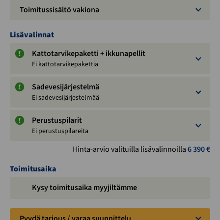
Toimitussisältö vakiona
Lisävalinnat
Kattotarvikepaketti + ikkunapellit
Ei kattotarvikepakettia
Sadevesijärjestelmä
Ei sadevesijärjestelmää
Perustuspilarit
Ei perustuspilareita
Hinta-arvio valituilla lisävalinnoilla
6 390
€
Toimitusaika
Kysy toimitusaika myyjiltämme
Pyydä tarjous / varaa suunnittelu