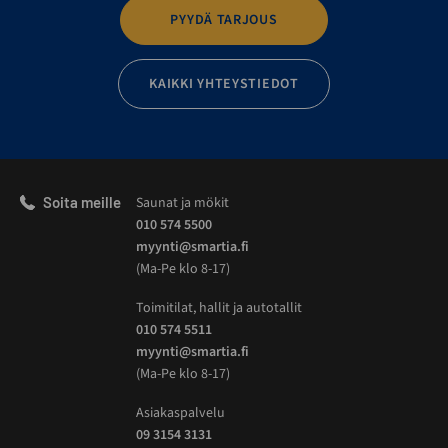
PYYDÄ TARJOUS
KAIKKI YHTEYSTIEDOT
Soita meille
Saunat ja mökit
010 574 5500
myynti@smartia.fi
(Ma-Pe klo 8-17)
Toimitilat, hallit ja autotallit
010 574 5511
myynti@smartia.fi
(Ma-Pe klo 8-17)
Asiakaspalvelu
09 3154 3131