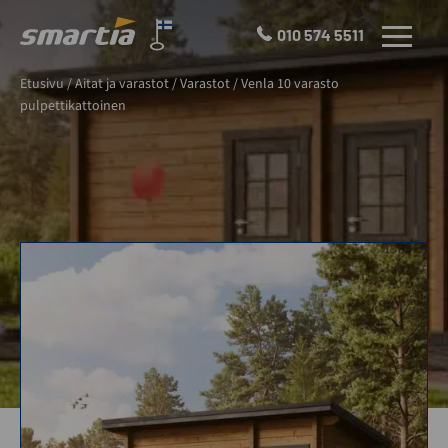
Skip
to
010 574 5511
VALIKKO
content
Smartia
Etusivu
/
Aitat ja varastot
/
Varastot
/
Venla 10 varasto
Oy
pulpettikattoinen