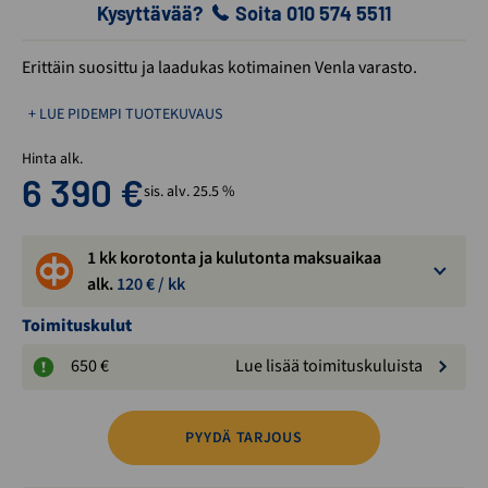
Kysyttävää?
Soita 010 574 5511
Erittäin suosittu ja laadukas kotimainen Venla varasto.
+ LUE PIDEMPI TUOTEKUVAUS
Hinta alk.
6 390
€
sis. alv. 25.5 %
1 kk korotonta ja kulutonta maksuaikaa
alk.
120
€ / kk
Toimituskulut
650 €
Lue lisää toimituskuluista
PYYDÄ TARJOUS