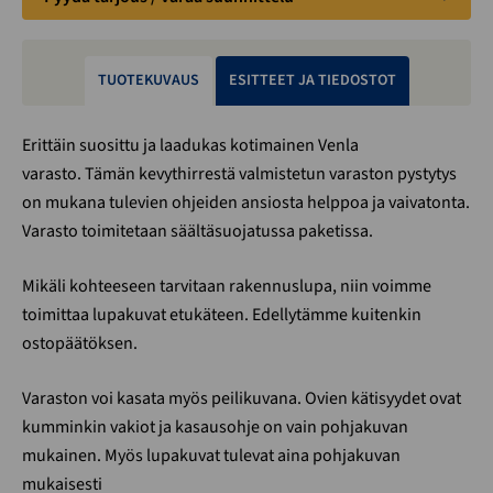
TUOTEKUVAUS
ESITTEET JA TIEDOSTOT
Erittäin suosittu ja laadukas kotimainen Venla
varasto. Tämän kevythirrestä valmistetun varaston pystytys
on mukana tulevien ohjeiden ansiosta helppoa ja vaivatonta.
Varasto toimitetaan säältäsuojatussa paketissa.
Mikäli kohteeseen tarvitaan rakennuslupa, niin voimme
toimittaa lupakuvat etukäteen. Edellytämme kuitenkin
ostopäätöksen.
Varaston voi kasata myös peilikuvana. Ovien kätisyydet ovat
kumminkin vakiot ja kasausohje on vain pohjakuvan
mukainen. Myös lupakuvat tulevat aina pohjakuvan
mukaisesti