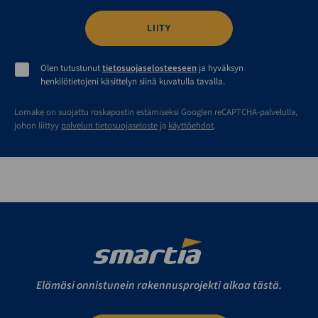
Olen tutustunut
tietosuojaselosteeseen
ja hyväksyn
henkilötietojeni käsittelyn siinä kuvatulla tavalla.
Lomake on suojattu roskapostin estämiseksi Googlen reCAPTCHA-palvelulla,
johon liittyy
palvelun tietosuojaseloste
ja
käyttöehdot
.
Elämäsi onnistunein rakennusprojekti alkaa tästä.