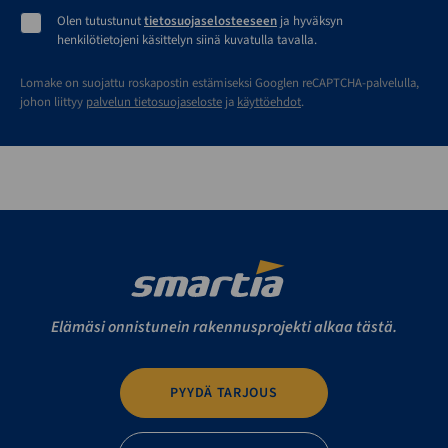
Olen tutustunut
tietosuojaselosteeseen
ja hyväksyn
henkilötietojeni käsittelyn siinä kuvatulla tavalla.
Lomake on suojattu roskapostin estämiseksi Googlen reCAPTCHA-palvelulla,
johon liittyy
palvelun tietosuojaseloste
ja
käyttöehdot
.
Elämäsi onnistunein rakennusprojekti alkaa tästä.
PYYDÄ TARJOUS