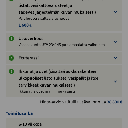
listat, vesikattovarusteet ja
sadevesijärjestelmän kuvan mukaisesti)
Palahuopa sisältää alushuovan
1 600 €
Ulkoverhous
Vaakasuunta UYV 23×145 pohjamaalattu valkoinen
Etuterassi
Ikkunat ja ovet (sisältää aukkorakenteen
ulkopuoliset listoitukset, vesipellit ja itse
tarvikkeet kuvan mukaisesti)
Ikkunat ja ovet mallin mukaisesti
Hinta-arvio valituilla lisävalinnoilla
38 800
€
Toimitusaika
6-10 viikkoa