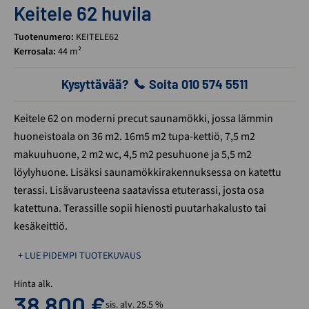
Keitele 62 huvila
Tuotenumero:
KEITELE62
Kerrosala:
44 m²
Kysyttävää?
Soita 010 574 5511
Keitele 62 on moderni precut saunamökki, jossa lämmin
huoneistoala on 36 m2. 16m5 m2 tupa-kettiö, 7,5 m2
makuuhuone, 2 m2 wc, 4,5 m2 pesuhuone ja 5,5 m2
löylyhuone. Lisäksi saunamökkirakennuksessa on katettu
terassi. Lisävarusteena saatavissa etuterassi, josta osa
katettuna. Terassille sopii hienosti puutarhakalusto tai
kesäkeittiö.
+ LUE PIDEMPI TUOTEKUVAUS
Hinta alk.
38 800
€
sis. alv. 25.5 %