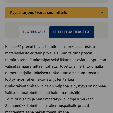
Pyydä tarjous / varaa suunnittelu
TUOTEKUVAUS
ESITTEET JA TIEDOSTOT
Keitele 62 precut huvila toimitetaan korkealaatuisista
materiaaleista erittäin pitkälle suunniteltuna precut
toimituksena. Runkotolpat sekä ikkuna- ja oviaukkopuut on
valmiiksi määrämittaan sahattu, lovettu ja merkitty omalla
numerosarjalla. Jokaisen runkopuun oma numerosarja
löytyy myös rakennekuvista, joten tärkeä
runkorakentamisen vaihe on helppoa ja pystytys on nopeaa.
Valitse saunatoimitukseesi haluamasi sisältö.
Toimitussisältö ja hinta määrätyy valintojesi mukaan.
Saunamökki toimitetaan rakennuspaikalle precut
määrämittaisena pakettitoimituksena.