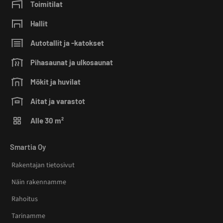
Toimitilat
Hallit
Autotallit ja -katokset
Pihasaunat ja ulkosaunat
Mökit ja huvilat
Aitat ja varastot
Alle 30 m²
Smartia Oy
Rakentajan tietosivut
Näin rakennamme
Rahoitus
Tarinamme