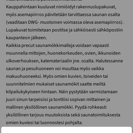
Kauppahintaan kuuluvat nimiöidyt rakennuslupakuvat,
myös asemapiirros päivitetään tarvittaessa saunan osalta
(vaaditaan DWG- muotoinen voimassa oleva asemapiirros).
Lupakuvat toimitetaan postitse ja sähköisesti sähköpostiin
kaupanteon jälkeen.
Kaikkia precut saunamökkimalleja voidaan vapaasti
muunnella mittojen, huonekorkeuden, ovien, ikkunoiden
ulkoverhouksen, katemateriaalin jne. osalta. Halutessanne
saunan ja pesuhuoneen voi muuttaa myös vaikka
makuuhuoneeksi. Myös omien kuvien, toiveiden tai
suunnitelmien mukaiset saunamökit saatte meiltä
kilpailukykyiseen hintaan. Näin pystytään varmistamaan
juuri sinun tarpeisiisi ja tonttiisi sopivan mittainen ja
mallinen yksilöllinen saunamökki. Pyydä rohkeasti
yksilöllinen tarjous muutoksista sekä saunatoimituksesta
omien kuviesi tai luonnostesi pohjalta.