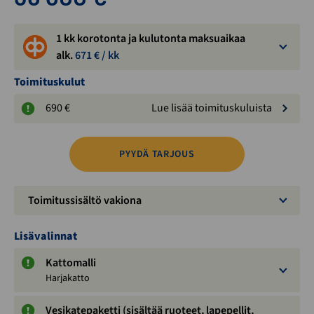
1 kk korotonta ja kulutonta maksuaikaa
alk.
671
€ / kk
Toimituskulut
690 €
Lue lisää toimituskuluista
PYYDÄ TARJOUS
Toimitussisältö vakiona
Lisävalinnat
Kattomalli
Harjakatto
Vesikatepaketti (sisältää ruoteet, lapepellit,