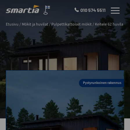
Skip
to
010 574 5511
VALIKKO
content
Smartia
Etusivu
/
Mökit ja huvilat
/
Pulpettikattoiset mökit
/
Keitele 62 huvila
Oy
Pystyrunkoinen rakennus