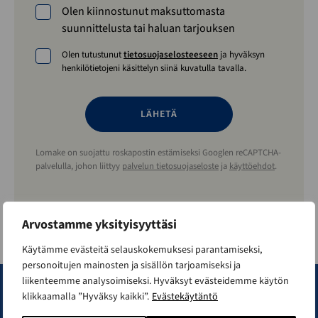
Olen kiinnostunut maksuttomasta
suunnittelusta tai haluan tarjouksen
Olen tutustunut
tietosuojaselosteeseen
ja hyväksyn
henkilötietojeni käsittelyn siinä kuvatulla tavalla.
Lomake on suojattu roskapostin estämiseksi Googlen reCAPTCHA-
palvelulla, johon liittyy
palvelun tietosuojaseloste
ja
käyttöehdot
.
Arvostamme yksityisyyttäsi
Käytämme evästeitä selauskokemuksesi parantamiseksi,
personoitujen mainosten ja sisällön tarjoamiseksi ja
liikenteemme analysoimiseksi. Hyväksyt evästeidemme käytön
klikkaamalla ”Hyväksy kaikki”.
Evästekäytäntö