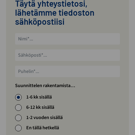
Täytä yhteystietosi,
lähetämme tiedoston
sähköpostiisi
Nimi*
Sähköposti*
Puhelin*
Suunnittelen rakentamista…
1-6 kk sisällä
6-12 kk sisällä
1-2 vuoden sisällä
En tällä hetkellä