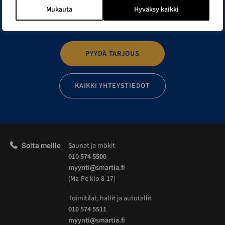
Mukauta
Hyväksy kaikki
Elämäsi onnistunein rakennusprojekti alkaa tästä.
PYYDÄ TARJOUS
KAIKKI YHTEYSTIEDOT
Soita meille
Saunat ja mökit
010 574 5500
myynti@smartia.fi
(Ma-Pe klo 8-17)
Toimitilat, hallit ja autotallit
010 574 5511
myynti@smartia.fi