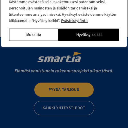
Käytämme evästeitä selauskokemuksesi parantamiseksi,
personoitujen mainosten ja sisällön tarjoamiseksi ja
liikenteemme analysoimiseksi. Hyväksyt evästeidemme käytön
klikkaamalla ”Hyväksy kaikki”.
Evästekäytäntö
Mukauta
Hyväksy kaikki
Elämäsi onnistunein rakennusprojekti alkaa tästä.
PYYDÄ TARJOUS
KAIKKI YHTEYSTIEDOT