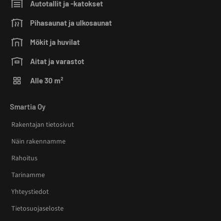
Autotallit ja -katokset
Pihasaunat ja ulkosaunat
Mökit ja huvilat
Aitat ja varastot
Alle 30 m²
Smartia Oy
Rakentajan tietosivut
Näin rakennamme
Rahoitus
Tarinamme
Yhteystiedot
Tietosuojaseloste