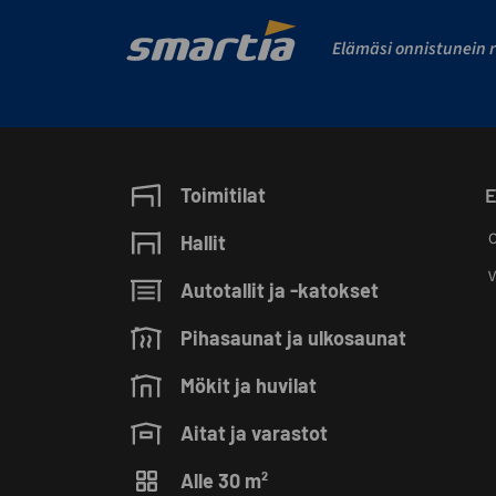
Elämäsi onnistunein r
Toimitilat
E
O
Hallit
V
Autotallit ja -katokset
Pihasaunat ja ulkosaunat
Mökit ja huvilat
Aitat ja varastot
Alle 30 m²