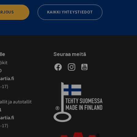
ARJOUS
KAIKKI YHTEYSTIEDOT
lle
Seuraa meitä
ökit
Facebook
Instagram
Youtube
0
rtia.fi
-17)
llit ja autotallit
1
rtia.fi
-17)