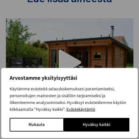
Arvostamme yksityisyyttäsi
Käytämme evästeitä selauskokemuksesi parantamiseksi,
personoitujen mainosten ja sisällön tarjoamiseksi ja
liikenteemme analysoimiseksi. Hyväksyt evästeidemme käytön
Alle 30m2 rakennukset
,
Pihasaunat ja ulkosaunat
klikkaamalla ”Hyväksy kaikki”.
Evästekäytäntö
Asiakkaidemme kaunis Saaga 17/2
Mukauta
Hyväksy kaikki
pihasauna Limingassa