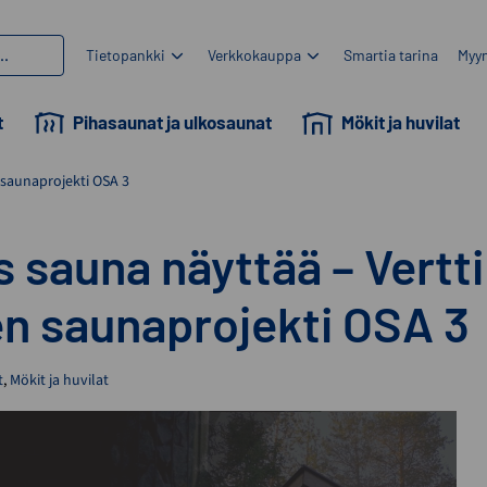
Tietopankki
Verkkokauppa
Smartia tarina
Myyn
t
Pihasaunat ja ulkosaunat
Mökit ja huvilat
 saunaprojekti OSA 3
s sauna näyttää – Vertti
n saunaprojekti OSA 3
t
,
Mökit ja huvilat