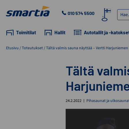
Skip
to
Haku:
010 574 5500
content
Smartia
Oy
Toimitilat
Hallit
Autotallit ja -katokse
Etusivu
/
Toteutukset
/
Tältä valmis sauna näyttää – Vertti Harjuniemen
Tältä valmi
Harjunieme
24.2.2022
Pihasaunat ja ulkosauna