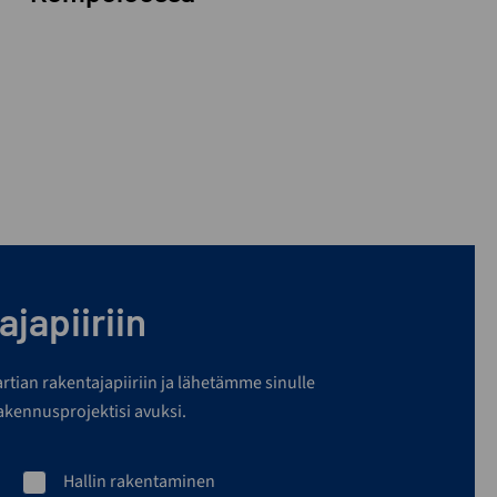
japiiriin
martian rakentajapiiriin ja lähetämme sinulle
rakennusprojektisi avuksi.
Hallin rakentaminen