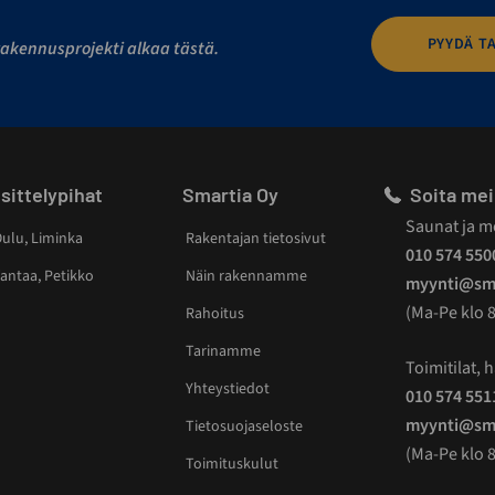
PYYDÄ T
akennusprojekti alkaa tästä.
sittelypihat
Smartia Oy
Soita mei
Saunat ja m
ulu, Liminka
Rakentajan tietosivut
010 574 550
antaa, Petikko
Näin rakennamme
myynti@sma
(Ma-Pe klo 8
Rahoitus
Tarinamme
Toimitilat, ha
Yhteystiedot
010 574 551
myynti@sma
Tietosuojaseloste
(Ma-Pe klo 8
Toimituskulut