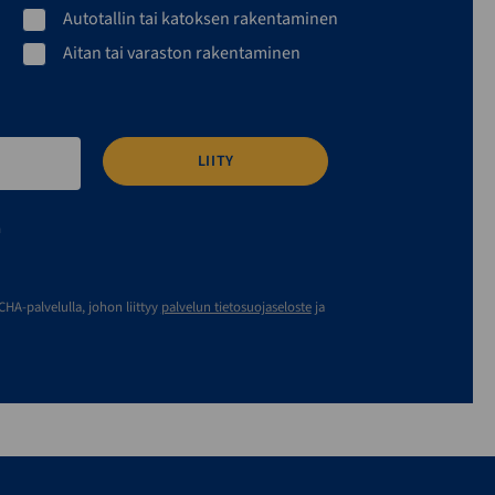
Autotallin tai katoksen rakentaminen
Aitan tai varaston rakentaminen
n
A-palvelulla, johon liittyy
palvelun tietosuojaseloste
ja