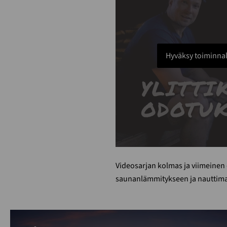
Hyväksy toiminnal
Videosarjan kolmas ja viimeinen
saunanlämmitykseen ja nauttima