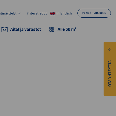
tinäyttelyt
Yhteystiedot
In English
PYYDÄ TARJOUS
Aitat ja varastot
Alle 30 m²
OTA YHTEYTTÄ