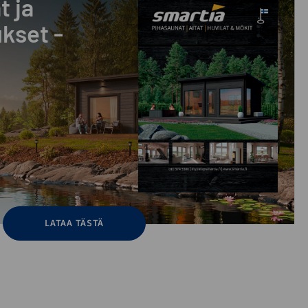
t ja
kset -
LATAA TÄSTÄ