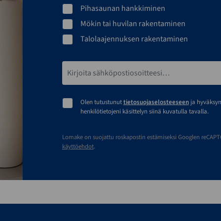
Pihasaunan hankkiminen
Mökin tai huvilan rakentaminen
Talolaajennuksen rakentaminen
Sähköpostiosoite*
Olen tutustunut
tietosuojaselosteeseen
ja hyväksy
henkilötietojeni käsittelyn siinä kuvatulla tavalla.
Lomake on suojattu roskapostin estämiseksi Googlen reCAPTCH
käyttöehdot
.