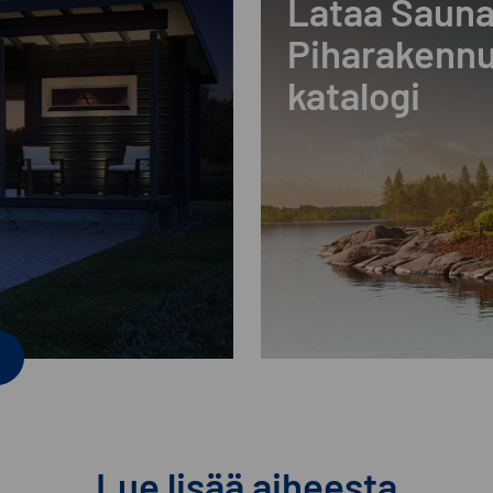
Lataa Sauna
Piharakennu
katalogi
Lue lisää aiheesta