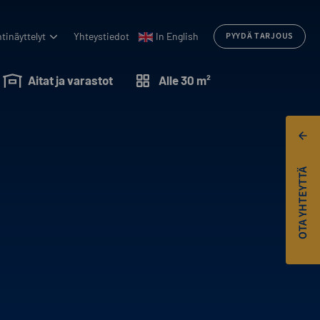
tinäyttelyt
Yhteystiedot
In English
PYYDÄ TARJOUS
Aitat ja varastot
Alle 30 m²
OTA YHTEYTTÄ