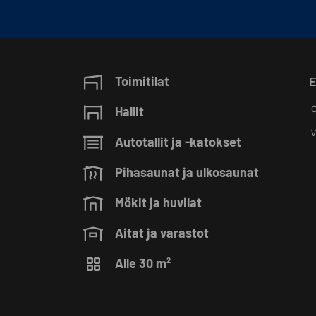
Toimitilat
E
O
Hallit
V
Autotallit ja -katokset
Pihasaunat ja ulkosaunat
Mökit ja huvilat
Aitat ja varastot
Alle 30 m²