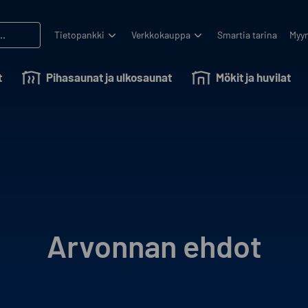
Tietopankki
Verkkokauppa
Smartia tarina
Myyn
t
Pihasaunat ja ulkosaunat
Mökit ja huvilat
Arvonnan ehdot