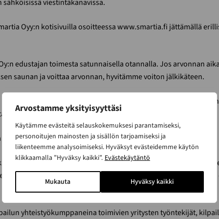
 sähköisissä viestintäkanavissa.
Smartia Oyy:n kotisivuilla osoitteessa www.smartia.fi jättämällä eril
Oy:n edustajan toimesta satunnaisella otannalla. Jos arvonnan aikan
en saunan ja voittaa arvonnan, hyvitämme voiton jälkikäteen.
1 000 euron arvoinen lahjakortti Smartian nopean toimituksen sau
Arvostamme yksityisyyttäsi
tää Smartian muihin tuotteisiin.
Käytämme evästeitä selauskokemuksesi parantamiseksi,
personoitujen mainosten ja sisällön tarjoamiseksi ja
ta 14 päivän kuluessa valinnan jälkeen, voittaja arvotaan uudelleen.
liikenteemme analysoimiseksi. Hyväksyt evästeidemme käytön
klikkaamalla ”Hyväksy kaikki”.
Evästekäytäntö
kaista voittajan nimi. Voittajan henkilöllisyys ja henkilötietojen oike
den arpoa uuden voittajan, mikäli väärinkäytöksiä ilmenee. Palkinto
Mukauta
Hyväksy kaikki
lpailun yhteistyökumppaneina toimivien yritysten työntekijät, kilpail