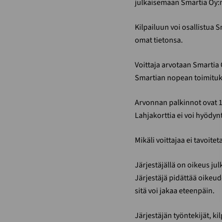
julkaisemaan Smartia Oy:n
Kilpailuun voi osallistua 
omat tietonsa.
Voittaja arvotaan Smartia 
Smartian nopean toimituks
Arvonnan palkinnot ovat 
Lahjakorttia ei voi hyödyn
Mikäli voittajaa ei tavoite
Järjestäjällä on oikeus jul
Järjestäjä pidättää oikeu
sitä voi jakaa eteenpäin.
Järjestäjän työntekijät, ki