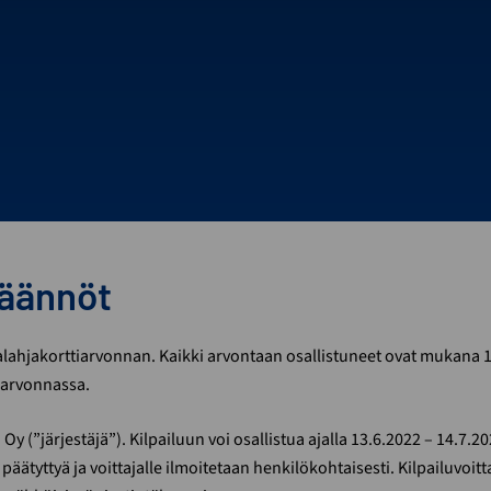
äännöt
alahjakorttiarvonnan. Kaikki arvontaan osallistuneet ovat mukana 
 arvonnassa.
 Oy (”järjestäjä”). Kilpailuun voi osallistua ajalla 13.6.2022 – 14.7.2
äätyttyä ja voittajalle ilmoitetaan henkilökohtaisesti. Kilpailuvoitt