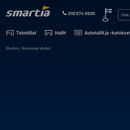
Skip
to
Haku:
010 574 5500
content
Smartia
Oy
Toimitilat
Hallit
Autotallit ja -katokse
Etusivu
/
Arvonnan ehdot