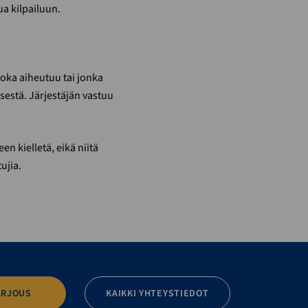
ua kilpailuun.
joka aiheutuu tai jonka
sestä. Järjestäjän vastuu
en kielletä, eikä niitä
ujia.
ARJOUS
KAIKKI YHTEYSTIEDOT