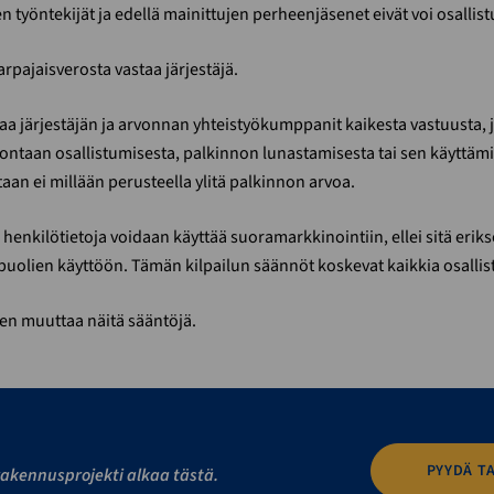
en työntekijät ja edellä mainittujen perheenjäsenet eivät voi osallist
arpajaisverosta vastaa järjestäjä.
aa järjestäjän ja arvonnan yhteistyökumppanit kaikesta vastuusta, 
ontaan osallistumisesta, palkinnon lunastamisesta tai sen käyttämi
an ei millään perusteella ylitä palkinnon arvoa.
henkilötietoja voidaan käyttää suoramarkkinointiin, ellei sitä erikse
uolien käyttöön. Tämän kilpailun säännöt koskevat kaikkia osallist
den muuttaa näitä sääntöjä.
PYYDÄ T
akennusprojekti alkaa tästä.