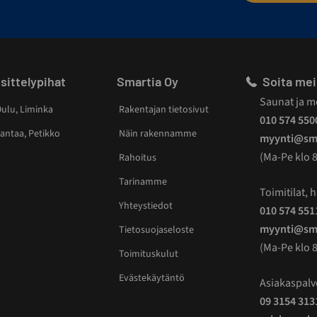
sittelypihat
Smartia Oy
Soita mei
Saunat ja m
ulu, Liminka
Rakentajan tietosivut
010 574 550
antaa, Petikko
Näin rakennamme
myynti@sma
(Ma-Pe klo 8
Rahoitus
Tarinamme
Toimitilat, ha
Yhteystiedot
010 574 551
myynti@sma
Tietosuojaseloste
(Ma-Pe klo 8
Toimituskulut
Evästekäytäntö
Asiakaspalv
09 3154 313