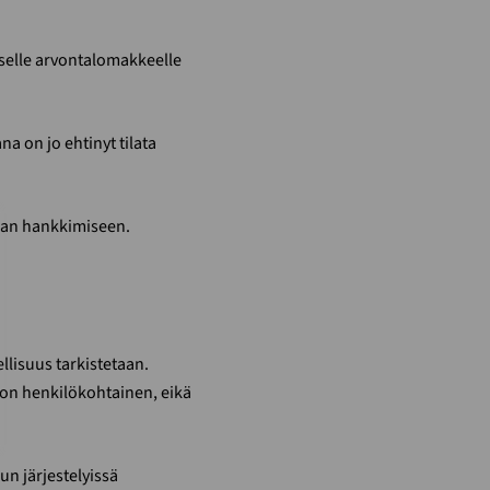
liselle arvontalomakkeelle
a on jo ehtinyt tilata
nan hankkimiseen.
ellisuus tarkistetaan.
 on henkilökohtainen, eikä
un järjestelyissä