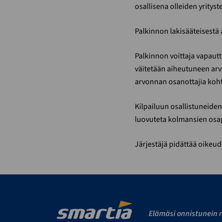
osallisena olleiden yrityst
Palkinnon lakisääteisestä 
Palkinnon voittaja vapautt
väitetään aiheutuneen arv
arvonnan osanottajia kohta
Kilpailuun osallistuneiden 
luovuteta kolmansien osap
Järjestäjä pidättää oikeu
Elämäsi onnistunein r