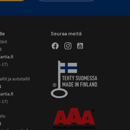
lle
Seuraa meitä
ökit
Facebook
Instagram
Youtube
0
rtia.fi
-17)
llit ja autotallit
1
rtia.fi
-17)
elu
1