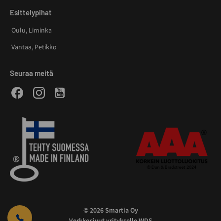
Esittelypihat
Oulu, Liminka
Vantaa, Petikko
Seuraa meitä
Facebook
Instagram
Youtube
© 2026 Smartia Oy
Verkkosivut yritykselle WDS