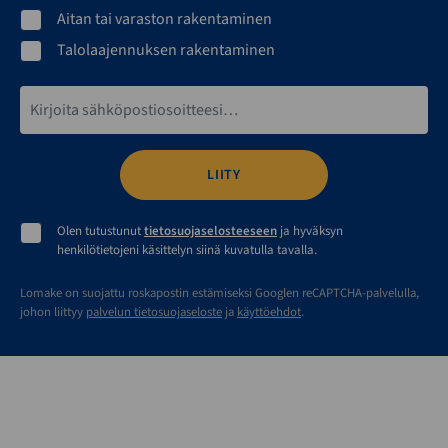
Aitan tai varaston rakentaminen
Talolaajennuksen rakentaminen
Sähköpostiosoite*
Olen tutustunut
tietosuojaselosteeseen
ja hyväksyn
henkilötietojeni käsittelyn siinä kuvatulla tavalla.
Lomake on suojattu roskapostin estämiseksi Googlen reCAPTCHA-palvelulla,
johon liittyy
palvelun tietosuojaseloste
ja
käyttöehdot
.