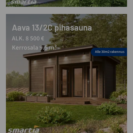
Aava 13/2C pihasauna
ALK. 8 500 €
Kerrosala 9.5 m²
Alle 30m2 rakennus