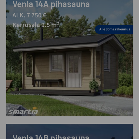
Venla 14A pihasauna
ALK. 7 750 €
Kerrosala 9.5 m²
Alle 30m2 rakennus
Venla 14B pihasauna