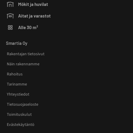
Mökit ja huvilat
Aitat ja varastot
Alle 30 m²
Smartia Oy
Rakentajan tietosivut
Näin rakennamme
Rahoitus
Tarinamme
Yhteystiedot
Tietosuojaseloste
Toimituskulut
Evästekäytäntö