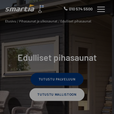
Skip
to
010 574 5500
VALIKKO
content
Smartia
Etusivu
/
Pihasaunat ja ulkosaunat
/
Edulliset pihasaunat
Oy
Edulliset pihasaunat
TUTUSTU PALVELUUN
TUTUSTU MALLISTOON