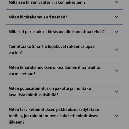
Millaisen hirren valitsen rakennukselleni?
Miten hirsirakennus eristetään?
Millaiset perustukset hirsisaunalle kannattaa tehdä?
Toimittaako Smartia lupakuvat rakennuslupaa
varten?
Miten hirsirakennuksen oikeanlainen ilmanvaihto
varmistetaan?
Miten puuosatoimitus on pakattu ja montako
lavallista toimitus sisältää?
Miten tarviketoimituksen pakkaukset säilytetään
tontilla, jos rakentaminen ei ala heti toimituksen
jälkeen?