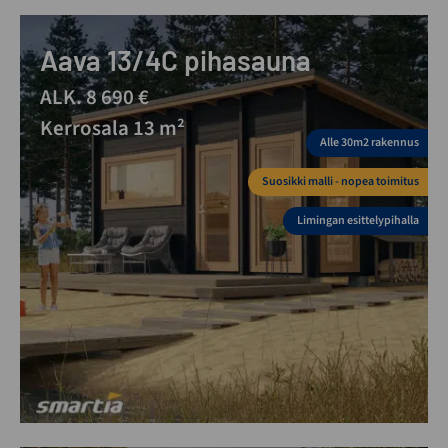
Aava 13/4C pihasauna
ALK. 8 690 €
Kerrosala 13 m²
Alle 30m2 rakennus
Suosikki malli - nopea toimitus
Limingan esittelypihalla