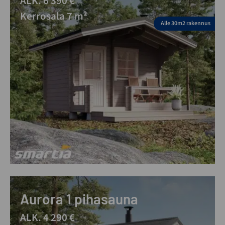
ALK. 6 390 €
Kerrosala 7 m²
Alle 30m2 rakennus
Aurora 1 pihasauna
ALK. 4 290 €