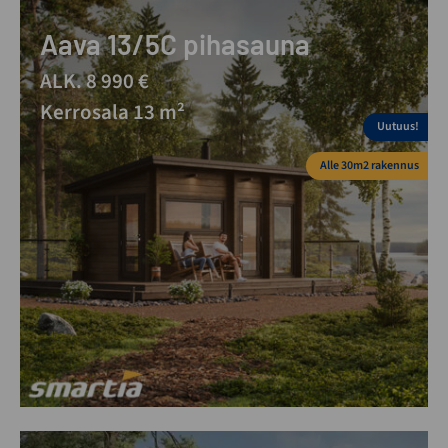
Aava 13/5C pihasauna
ALK. 8 990 €
Kerrosala 13 m²
Uutuus!
Alle 30m2 rakennus