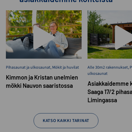
Pihasaunat ja ulkosaunat
,
Mökit ja huvilat
Alle 30m2 rakennukset
,
P
ulkosaunat
Kimmon ja Kristan unelmien
Asiakkaidemme k
mökki Nauvon saaristossa
Saaga 17/2 pihas
Limingassa
KATSO KAIKKI TARINAT