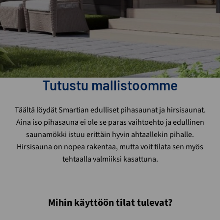
Tutustu mallistoomme
Täältä löydät Smartian edulliset pihasaunat ja hirsisaunat.
Aina iso pihasauna ei ole se paras vaihtoehto ja edullinen
saunamökki istuu erittäin hyvin ahtaallekin pihalle.
Hirsisauna on nopea rakentaa, mutta voit tilata sen myös
tehtaalla valmiiksi kasattuna.
Mihin käyttöön tilat tulevat?