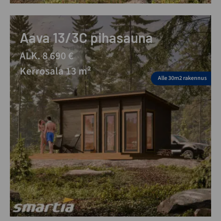
Aava 13/3C pihasauna
ALK. 8 690 €
Kerrosala 13 m²
Alle 30m2 rakennus