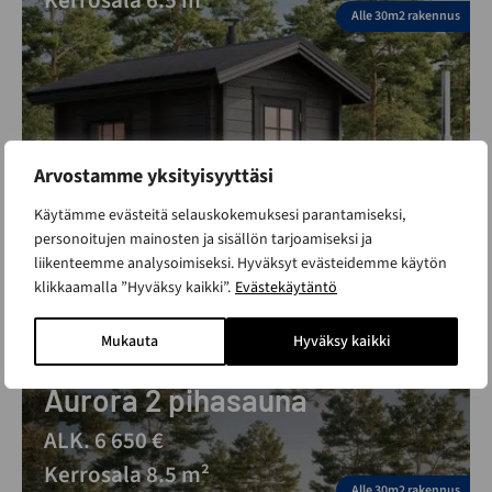
Kerrosala 6.5 m²
Alle 30m2 rakennus
Arvostamme yksityisyyttäsi
Käytämme evästeitä selauskokemuksesi parantamiseksi,
personoitujen mainosten ja sisällön tarjoamiseksi ja
liikenteemme analysoimiseksi. Hyväksyt evästeidemme käytön
klikkaamalla ”Hyväksy kaikki”.
Evästekäytäntö
Mukauta
Hyväksy kaikki
Aurora 2 pihasauna
ALK. 6 650 €
Kerrosala 8.5 m²
Alle 30m2 rakennus